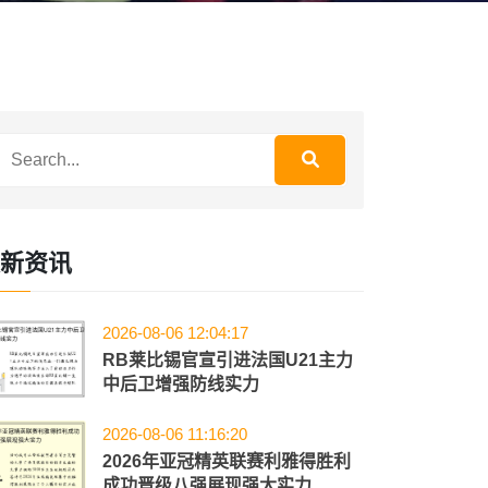
新资讯
2026-08-06 12:04:17
RB莱比锡官宣引进法国U21主力
中后卫增强防线实力
2026-08-06 11:16:20
2026年亚冠精英联赛利雅得胜利
成功晋级八强展现强大实力