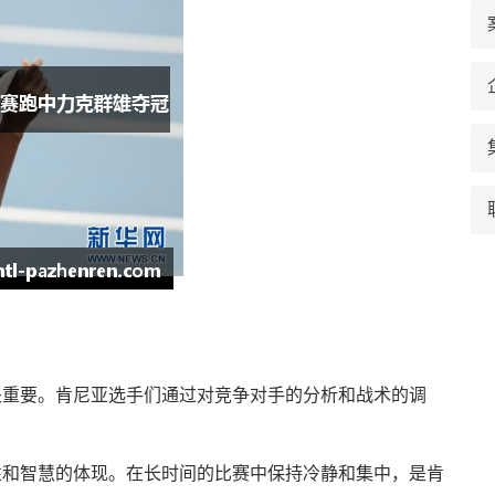
关重要。肯尼亚选手们通过对竞争对手的分析和战术的调
性和智慧的体现。在长时间的比赛中保持冷静和集中，是肯