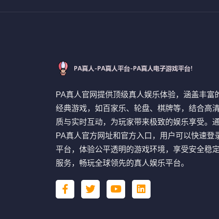
PA真人官网提供顶级真人娱乐体验，涵盖丰富
经典游戏，如百家乐、轮盘、棋牌等，结合高
质与实时互动，为玩家带来极致的娱乐享受。
PA真人官方网址和官方入口，用户可以快速登
平台，体验公平透明的游戏环境，享受安全稳
服务，畅玩全球领先的真人娱乐平台。