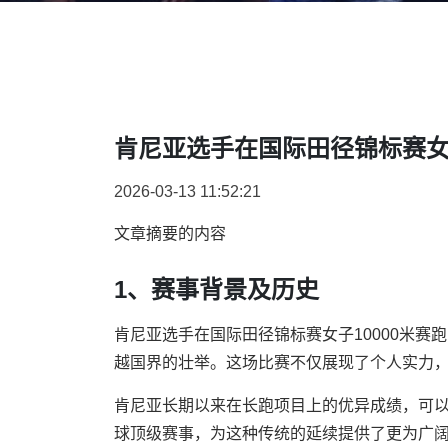
肯尼亚选手在国际田径锦标赛女子
2026-03-13 11:52:21
文章摘要的内容
1、赛事背景及历史
肯尼亚选手在国际田径锦标赛女子10000米
越国界的壮举。这场比赛不仅展现了个人实力
肯尼亚长期以来在长跑项目上的优异成绩，可
球顶级赛事，为这种传统的延续提供了更为广