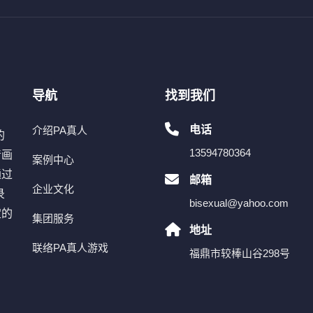
导航
找到我们
电话
介绍PA真人
的
13594780364
清画
案例中心
通过
邮箱
企业文化
录
bisexual@yahoo.com
定的
集团服务
地址
联络PA真人游戏
福鼎市较棒山谷298号