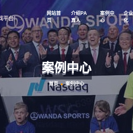
网站首
介绍PA
案例中
企业
页
真人
心
化
案例中心
首页
案例中心