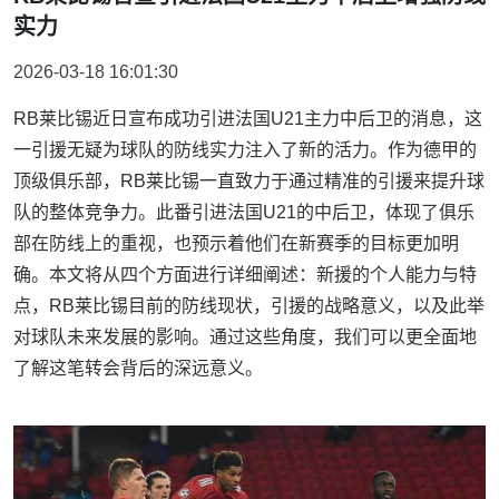
实力
2026-03-18 16:01:30
RB莱比锡近日宣布成功引进法国U21主力中后卫的消息，这
一引援无疑为球队的防线实力注入了新的活力。作为德甲的
顶级俱乐部，RB莱比锡一直致力于通过精准的引援来提升球
队的整体竞争力。此番引进法国U21的中后卫，体现了俱乐
部在防线上的重视，也预示着他们在新赛季的目标更加明
确。本文将从四个方面进行详细阐述：新援的个人能力与特
点，RB莱比锡目前的防线现状，引援的战略意义，以及此举
对球队未来发展的影响。通过这些角度，我们可以更全面地
了解这笔转会背后的深远意义。