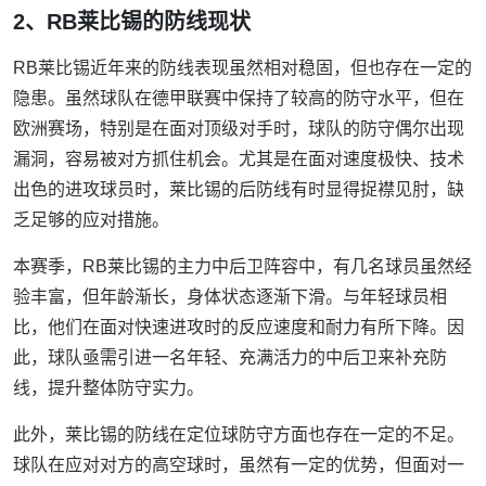
2、RB莱比锡的防线现状
RB莱比锡近年来的防线表现虽然相对稳固，但也存在一定的
隐患。虽然球队在德甲联赛中保持了较高的防守水平，但在
欧洲赛场，特别是在面对顶级对手时，球队的防守偶尔出现
漏洞，容易被对方抓住机会。尤其是在面对速度极快、技术
出色的进攻球员时，莱比锡的后防线有时显得捉襟见肘，缺
乏足够的应对措施。
本赛季，RB莱比锡的主力中后卫阵容中，有几名球员虽然经
验丰富，但年龄渐长，身体状态逐渐下滑。与年轻球员相
比，他们在面对快速进攻时的反应速度和耐力有所下降。因
此，球队亟需引进一名年轻、充满活力的中后卫来补充防
线，提升整体防守实力。
此外，莱比锡的防线在定位球防守方面也存在一定的不足。
球队在应对对方的高空球时，虽然有一定的优势，但面对一