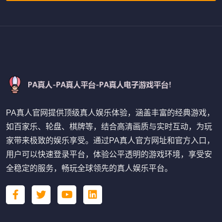
PA真人官网提供顶级真人娱乐体验，涵盖丰富的经典游戏，
如百家乐、轮盘、棋牌等，结合高清画质与实时互动，为玩
家带来极致的娱乐享受。通过PA真人官方网址和官方入口，
用户可以快速登录平台，体验公平透明的游戏环境，享受安
全稳定的服务，畅玩全球领先的真人娱乐平台。