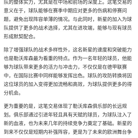
队的整体实力，尤其是在中场和前场的深度上。这笔交易的
意义在于，球队能够在赛季中期应对更多的伤病和停赛问
题，避免出现阵容单薄的情况。与此同时，新星的加入为球
队提供了更多的战术选择，尤其在进攻端，能够与现有球员
形成默契配合。
除了增强球队的战术多样性外，这名新星的速度和突破能力
也是勒沃库森最为看重的特点。作为一名年轻的球员，他能
够为球队带来更多的活力与冲击力，不仅仅是在德甲联赛
中，在国际比赛中同样能够发挥出色。球队的攻防转换将因
这位球员的加入变得更加流畅和高效，为球队提供更多的得
分机会。
更为重要的是，这笔交易体现了勒沃库森俱乐部的长远规
划。俱乐部通过引进年轻且具有天赋的球员，为球队注入了
新的血液，也为未来几年的持续竞争力奠定了基础。新星的
到来不仅仅是短期内补强阵容，更是为了未来的欧洲舞台争