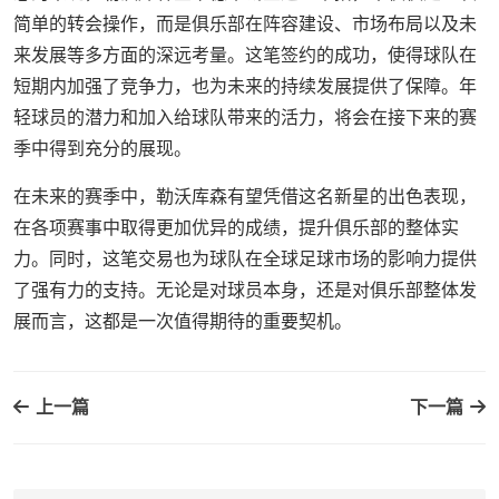
简单的转会操作，而是俱乐部在阵容建设、市场布局以及未
来发展等多方面的深远考量。这笔签约的成功，使得球队在
短期内加强了竞争力，也为未来的持续发展提供了保障。年
轻球员的潜力和加入给球队带来的活力，将会在接下来的赛
季中得到充分的展现。
在未来的赛季中，勒沃库森有望凭借这名新星的出色表现，
在各项赛事中取得更加优异的成绩，提升俱乐部的整体实
力。同时，这笔交易也为球队在全球足球市场的影响力提供
了强有力的支持。无论是对球员本身，还是对俱乐部整体发
展而言，这都是一次值得期待的重要契机。
上一篇
下一篇