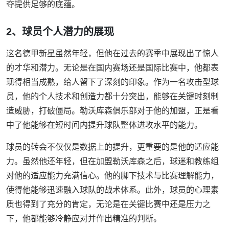
夺提供足够的底蕴。
2、球员个人潜力的展现
这名德甲新星虽然年轻，但他在过去的赛季中展现出了惊人
的才华和潜力。无论是在国内赛场还是国际比赛中，他都表
现得相当成熟，给人留下了深刻的印象。作为一名攻击型球
员，他的个人技术和创造力都十分突出，能够在关键时刻制
造威胁，打破僵局。勒沃库森俱乐部对于他的加盟，正是看
中了他能够在短时间内提升球队整体进攻水平的能力。
球员的转会不仅仅是数据上的提升，更重要的是他的适应能
力。虽然他还年轻，但在加盟勒沃库森之后，球迷和教练组
对他的适应能力充满信心。他的脚下技术与比赛理解能力，
使得他能够迅速融入球队的战术体系。此外，球员的心理素
质也得到了充分的肯定，无论是在关键比赛中还是压力之
下，他都能够冷静应对并作出精准的判断。