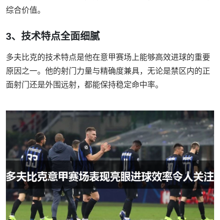
综合价值。
3、技术特点全面细腻
多夫比克的技术特点是他在意甲赛场上能够高效进球的重要
原因之一。他的射门力量与精确度兼具，无论是禁区内的正
面射门还是外围远射，都能保持稳定命中率。