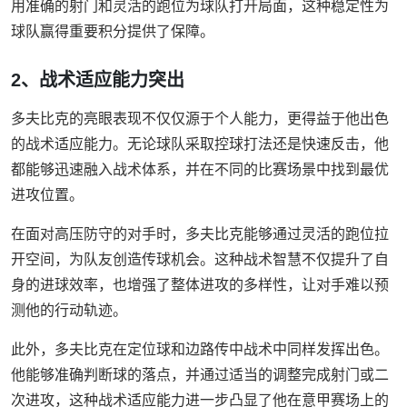
用准确的射门和灵活的跑位为球队打开局面，这种稳定性为
球队赢得重要积分提供了保障。
2、战术适应能力突出
多夫比克的亮眼表现不仅仅源于个人能力，更得益于他出色
的战术适应能力。无论球队采取控球打法还是快速反击，他
都能够迅速融入战术体系，并在不同的比赛场景中找到最优
进攻位置。
在面对高压防守的对手时，多夫比克能够通过灵活的跑位拉
开空间，为队友创造传球机会。这种战术智慧不仅提升了自
身的进球效率，也增强了整体进攻的多样性，让对手难以预
测他的行动轨迹。
此外，多夫比克在定位球和边路传中战术中同样发挥出色。
他能够准确判断球的落点，并通过适当的调整完成射门或二
次进攻，这种战术适应能力进一步凸显了他在意甲赛场上的