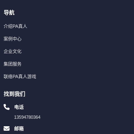
导航
介绍PA真人
案例中心
企业文化
集团服务
联络PA真人游戏
找到我们
电话
13594780364
邮箱