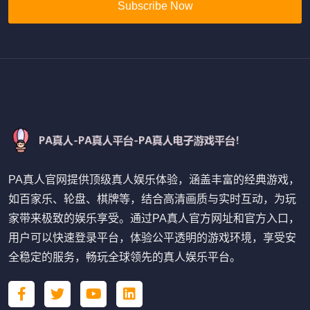
Subscribe Now
PA真人官网提供顶级真人娱乐体验，涵盖丰富的经典游戏，
如百家乐、轮盘、棋牌等，结合高清画质与实时互动，为玩
家带来极致的娱乐享受。通过PA真人官方网址和官方入口，
用户可以快速登录平台，体验公平透明的游戏环境，享受安
全稳定的服务，畅玩全球领先的真人娱乐平台。