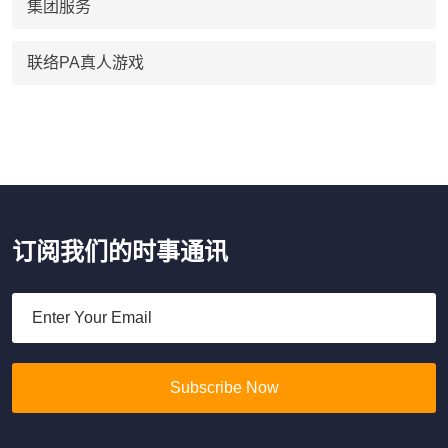
集团服务
联络PA真人游戏
订阅我们的时事通讯
Subscribe Now