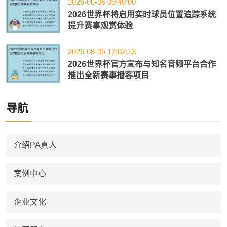
2026-08-06 09:40:00
2026世界杯将启用实时球员位置追踪系统
提升赛事观赏体验
2026-08-05 12:02:13
2026世界杯官方宣布与知名音频平台合作
推出全新赛事播客项目
导航
介绍PA真人
案例中心
企业文化