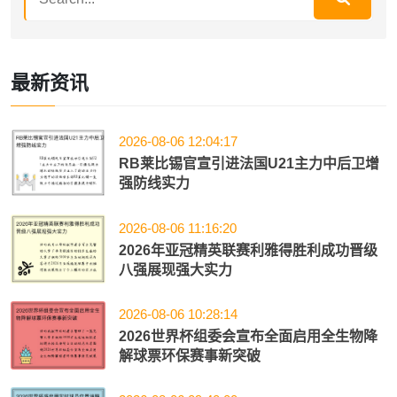
最新资讯
2026-08-06 12:04:17
RB莱比锡官宣引进法国U21主力中后卫增
强防线实力
2026-08-06 11:16:20
2026年亚冠精英联赛利雅得胜利成功晋级
八强展现强大实力
2026-08-06 10:28:14
2026世界杯组委会宣布全面启用全生物降
解球票环保赛事新突破