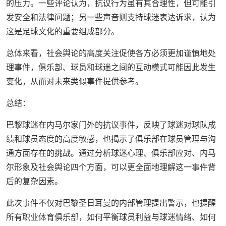
的压力。一些评论认为，抗议行为虽有其合理性，但可能引
发安全和法律问题；另一些声音则支持球迷表达诉求，认为
这是足球文化的重要组成部分。
总体来看，社会舆论的高度关注促使各方必须更加谨慎地处
理事件，俱乐部、球员和球迷之间的互动模式可能因此发生
变化，从而对未来类似事件提供参考。
总结：
巴黎球迷在内马尔家门外的抗议事件，反映了球迷对球队成
绩和球员态度的高度敏感，也揭示了俱乐部在球员管理与沟
通方面存在的挑战。通过分析球迷心理、俱乐部应对、内马
尔形象及社会舆论四个方面，可以更全面地理解这一事件背
后的复杂因素。
此次事件不仅对巴黎圣日耳曼的内部管理提出警示，也提醒
所有职业体育俱乐部，如何平衡球员利益与球迷情绪、如何