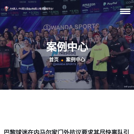
案例中心
首页
案例中心
巴黎球迷在内马尔家门外抗议要求其尽快离队引