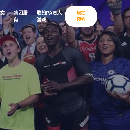
文
集团服
联络PA真人
现在
预约
务
游戏