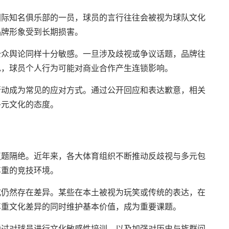
国际知名俱乐部的一员，球员的言行往往会被视为球队文化
品牌形象受到长期损害。
公众舆论同样十分敏感。一旦涉及歧视或争议话题，品牌往
见，球员个人行为可能对商业合作产生连锁影响。
行动成为常见的应对方式。通过公开回应和表达歉意，相关
多元文化的态度。
议题隔绝。近年来，各大体育组织不断推动反歧视与多元包
尊重的竞技环境。
式仍然存在差异。某些在本土被视为玩笑或传统的表达，在
尊重文化差异的同时维护基本价值，成为重要课题。
通过对球员进行文化敏感性培训，以及加强对历史与族群问