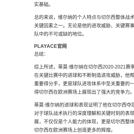
实基础。
总的来说，维尔纳的个人特点与切尔西整体战
关键因素之一。无论是他的进攻威胁、关键赛
队中的不可或缺的地位。
PLAYACE官网
总结：
综上所述，蒂莫·维尔纳在切尔西2020-202
在关键比赛中的进球和不断制造进攻威胁，他
重要得分手，更是球队进攻体系中至关重要的
得切尔西在欧洲赛场上展现出了强大的竞争力
蒂莫·维尔纳的进球和表现证明了他在切尔西夺
对于球队战术执行的深度理解和关键时刻的表
展，不仅仅是个人能力的体现，更是切尔西整
切尔西在欧洲赛场上创造更多的辉煌。