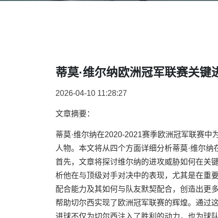
蒂莫·维尔纳欧洲冠军联赛关键
2026-04-10 11:28:27
文章摘要：
蒂莫·维尔纳在2020-2021赛季欧洲冠军联
人物。本文将从四个方面详细分析蒂莫·维尔纳
首先，文章将探讨维尔纳的进攻威胁如何在关
析他在与顶级对手对决中的表现，尤其是在重
配合能力及其如何与队友默契配合，创造出更
帮助切尔西实现了欧洲冠军联赛的辉煌。通过这
进球不仅为切尔西注入了胜利的动力，也为球