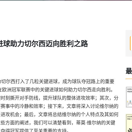
进球助力切尔西迈向胜利之路
最
赛中为切尔西打入了几粒关键进球，成为球队夺冠路上的重要
在欧洲冠军联赛中的关键进球如何助力切尔西走向胜利。
键时刻撕开对手防线，提升球队的整体进攻效率；其次，分
要赛事中的冷静和效率；接下来，文章将深入讨论维尔纳的
多进攻机会；最后，文章将总结维尔纳的个人特点及其如何
些方面的阐述，我们可以清楚看到，蒂莫·维尔纳的关键
队夺得冠军提供了至关重要的支持。