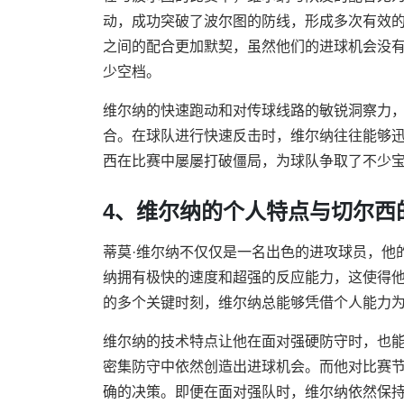
动，成功突破了波尔图的防线，形成多次有效
之间的配合更加默契，虽然他们的进球机会没
少空档。
维尔纳的快速跑动和对传球线路的敏锐洞察力
合。在球队进行快速反击时，维尔纳往往能够
西在比赛中屡屡打破僵局，为球队争取了不少
4、维尔纳的个人特点与切尔西
蒂莫·维尔纳不仅仅是一名出色的进攻球员，他
纳拥有极快的速度和超强的反应能力，这使得
的多个关键时刻，维尔纳总能够凭借个人能力
维尔纳的技术特点让他在面对强硬防守时，也
密集防守中依然创造出进球机会。而他对比赛
确的决策。即便在面对强队时，维尔纳依然保