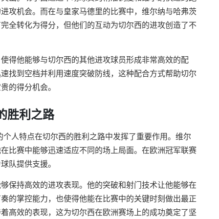
的进攻机会。而在与皇家马德里的比赛中，维尔纳与哈弗茨
有完全转化为得分，但他们的互动为切尔西的进攻创造了不
，使得他能够与切尔西的其他进攻球员形成非常高效的配
迅速找到空档并利用速度突破防线，这种配合方式帮助切尔
宝贵的得分机会。
的胜利之路
的个人特点在切尔西的胜利之路中发挥了重要作用。维尔
他在比赛中能够迅速适应不同的场上局面。在欧洲冠军联赛
为球队提供支援。
能够保持高效的进攻表现。他的突破和射门技术让他能够在
节奏的掌控能力，也使得他能在比赛中的关键时刻做出最正
持着高效的表现，这为切尔西在欧洲赛场上的成功奠定了坚