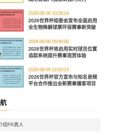
2026-08-06 10:28:14
2026世界杯组委会宣布全面启用
全生物降解球票环保赛事新突破
2026-08-06 09:40:00
2026世界杯将启用实时球员位置
追踪系统提升赛事观赏体验
2026-08-05 12:02:13
2026世界杯官方宣布与知名音频
平台合作推出全新赛事播客项目
航
介绍PA真人