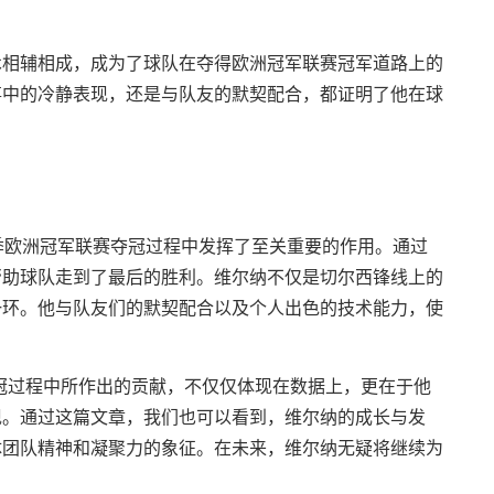
术相辅相成，成为了球队在夺得欧洲冠军联赛冠军道路上的
事中的冷静表现，还是与队友的默契配合，都证明了他在球
1赛季欧洲冠军联赛夺冠过程中发挥了至关重要的作用。通过
帮助球队走到了最后的胜利。维尔纳不仅是切尔西锋线上的
一环。他与队友们的默契配合以及个人出色的技术能力，使
。
冠过程中所作出的贡献，不仅仅体现在数据上，更在于他
现。通过这篇文章，我们也可以看到，维尔纳的成长与发
体团队精神和凝聚力的象征。在未来，维尔纳无疑将继续为