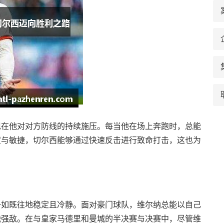
现在他对对方防线的持续施压。每当他在场上奔跑时，总能
度与敏捷，切尔西能够通过快速反击进行致命打击，这也为
一如既往地稳定且冷静。面对豪门球队，维尔纳总能以自己
战强敌。在与皇家马德里和曼城的半决赛与决赛中，尽管维