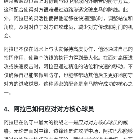
经常会通过位置上的协调与边卫形成内外结合的防守方式，
这种配合使得对方很难通过边路渗透突破皇马的防线。此
外，阿拉巴的灵活性使得他能够在快速回防时，调整站位和
角度，及时对位于对方进攻球员，减少对方传球和射门的机
会。
阿拉巴不仅在战术上与队友保持高度协作，他还通过自己的
指挥作用，使整个防线的执行力得到最大化。在面对高压进
攻或快速反击时，阿拉巴通过精准的站位和快速的移动，不
仅确保自己能够做到防守，也能够帮助其他后卫更好地防守
对方的进攻球员。这种紧密的配合是皇马防守成功的核心之
一。
4、阿拉巴如何应对对方核心球员
阿拉巴在防守中最大的挑战之一是应对对方核心球员的威
胁。无论是面对中锋、边锋还是进攻型中场，阿拉巴都能够