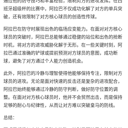
通过他的防守技巧和丰富经验，限制对方的进攻发挥。在西
班牙超级杯的比赛中，阿拉巴不仅成功化解了对方的单兵突
破，还有效限制了对方核心球员的创造性传球。
阿拉巴在防守时展现出色的临场应变能力。在面对对方核心
球员的突破时，阿拉巴总能够通过稳健的站位和出色的抢断
时机，将对方的进攻威胁化解于无形。在一些关键时刻，阿
拉巴通过准确的铲球或提前预测对方球员的意图，成功断
球，避免了对方通过个人能力创造机会。
此外，阿拉巴的冷静与理智使得他能够保持专注，限制对方
球员的进攻。无论是面对快速的反击还是复杂的进攻配合，
阿拉巴始终能够通过冷静的防守判断，做好防守位置的调
整。在面对对方核心球员时，他并不会贸然出击，而是保持
足够的耐心与纪律性，从而让对方难以突破皇马的防线。
总结：