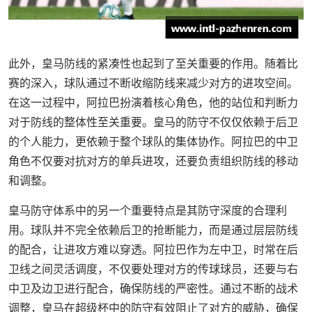
此外，皇马防线的紧凑性也起到了至关重要的作用。随着比
赛的深入，球队通过不断收缩防线来减少对方的进攻空间。
在这一过程中，阿拉巴扮演着核心角色，他的站位和判断力
对于防线的整体性至关重要。皇马的防守不仅仅依赖于后卫
的个人能力，更依赖于整个球队的集体协作。阿拉巴的中卫
角色不仅要对抗对方的单兵进攻，还要负责组织防线的移动
和调整。
皇马防守体系中的另一个重要特点是其防守深度的合理利
用。球队并不完全依赖后卫的抢断能力，而是通过层层防线
的配合，让进攻方难以穿透。阿拉巴作为左中卫，时常在后
卫线之间灵活调度，不仅要处理对方的传球球员，还要与右
中卫及边卫进行配合，确保防线的严密性。通过不断的战术
调整，皇马在超级杯中的防守有效阻止了对方的威胁，确保