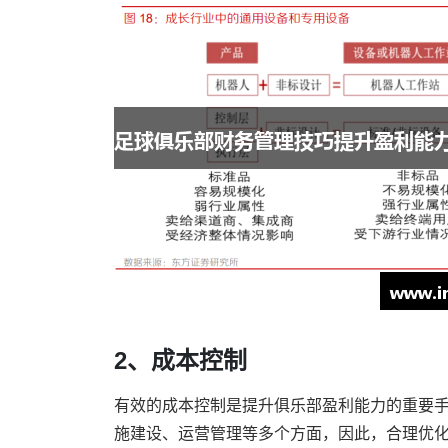
2、成本控制
有效的成本控制是提升俱乐部盈利能力的重要
施建设、运营管理等多个方面，因此，合理优