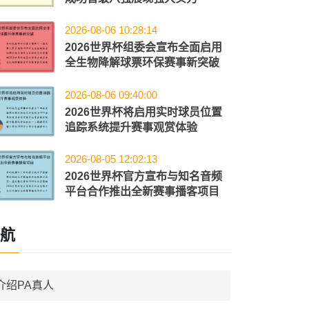
2026-08-06 10:28:14
2026世界杯组委会宣布全面启用
全生物降解球票环保赛事新突破
2026-08-06 09:40:00
2026世界杯将启用实时球员位置
追踪系统提升赛事观赏体验
2026-08-05 12:02:13
2026世界杯官方宣布与知名音频
平台合作推出全新赛事播客项目
航
介绍PA真人