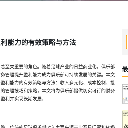
盈利能力的有效策略与方法
演着至关重要的角色。随着足球产业的日益商业化，俱乐部
最
财务管理提升盈利能力成为俱乐部可持续发展的关键。本文
升盈利能力的有效策略与方法：收入多元化、成本控制、投
域的管理技巧和策略，本文将为俱乐部提供切实可行的财务
持盈利并实现长期发展。
策略。传统的足球俱乐部收入主要来源于比赛日门票和转播