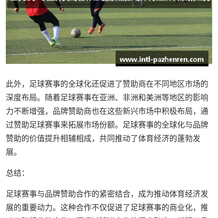
此外，足球赛事的全球化还促进了赞助商在不同地区市场的
深度布局。随着足球赛事在亚洲、非洲和美洲等地区的影响
力不断增强，品牌赞助商也在这些新兴市场中积极布局，通
过赞助足球赛事来拓展市场份额。足球赛事的全球化与品牌
赞助的价值提升相辅相成，共同推动了体育经济的蓬勃发
展。
总结：
足球赛事与品牌赞助合作的紧密结合，成为推动体育经济发
展的重要动力。这种合作不仅促进了足球赛事的商业化，推