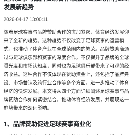
发展新趋势
2026-04-17 13:00:11
随着足球赛事与品牌赞助合作的愈加紧密，体育经济发展迎
来了全新的趋势。这种趋势不仅改变了足球赛事的运营模
式，也推动了体育产业在全球范围内的繁荣。品牌赞助商通
过与足球俱乐部和赛事的深度合作，不仅提升了品牌的全球
曝光度和市场认知度，同时也为足球俱乐部带来了可观的经
济收益。这种合作不仅体现在赞助资金上，还包括了品牌建
设、市场营销及跨行业合作等多个方面，进一步推动了体育
经济的快速发展。本文将从四个方面详细阐述足球赛事与品
牌赞助合作如何紧密结合，推动体育经济发展，并展现这一
趋势带来的深远影响。
1、品牌赞助促进足球赛事商业化