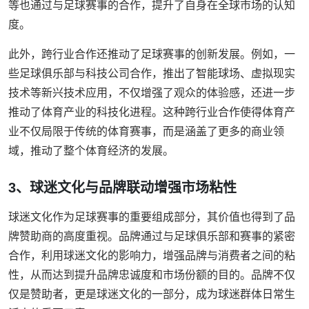
等也通过与足球赛事的合作，提升了自身在全球市场的认知
度。
此外，跨行业合作还推动了足球赛事的创新发展。例如，一
些足球俱乐部与科技公司合作，推出了智能球场、虚拟现实
技术等新兴技术应用，不仅增强了观众的体验感，还进一步
推动了体育产业的科技化进程。这种跨行业合作使得体育产
业不仅局限于传统的体育赛事，而是涵盖了更多的商业领
域，推动了整个体育经济的发展。
3、球迷文化与品牌联动增强市场粘性
球迷文化作为足球赛事的重要组成部分，其价值也得到了品
牌赞助商的高度重视。品牌通过与足球俱乐部和赛事的紧密
合作，利用球迷文化的影响力，增强品牌与消费者之间的粘
性，从而达到提升品牌忠诚度和市场份额的目的。品牌不仅
仅是赞助者，更是球迷文化的一部分，成为球迷群体日常生