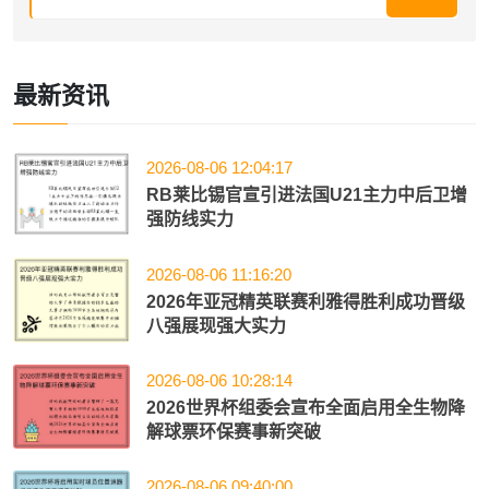
最新资讯
2026-08-06 12:04:17
RB莱比锡官宣引进法国U21主力中后卫增
强防线实力
2026-08-06 11:16:20
2026年亚冠精英联赛利雅得胜利成功晋级
八强展现强大实力
2026-08-06 10:28:14
2026世界杯组委会宣布全面启用全生物降
解球票环保赛事新突破
2026-08-06 09:40:00