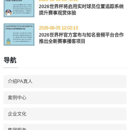
2026世界杯将启用实时球员位置追踪系统
提升赛事观赏体验
2026-08-05 12:02:13
2026世界杯官方宣布与知名音频平台合作
推出全新赛事播客项目
导航
介绍PA真人
案例中心
企业文化