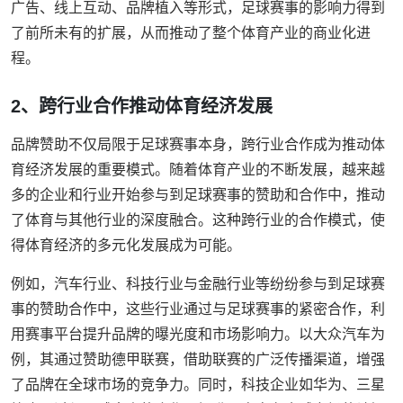
广告、线上互动、品牌植入等形式，足球赛事的影响力得到
了前所未有的扩展，从而推动了整个体育产业的商业化进
程。
2、跨行业合作推动体育经济发展
品牌赞助不仅局限于足球赛事本身，跨行业合作成为推动体
育经济发展的重要模式。随着体育产业的不断发展，越来越
多的企业和行业开始参与到足球赛事的赞助和合作中，推动
了体育与其他行业的深度融合。这种跨行业的合作模式，使
得体育经济的多元化发展成为可能。
例如，汽车行业、科技行业与金融行业等纷纷参与到足球赛
事的赞助合作中，这些行业通过与足球赛事的紧密合作，利
用赛事平台提升品牌的曝光度和市场影响力。以大众汽车为
例，其通过赞助德甲联赛，借助联赛的广泛传播渠道，增强
了品牌在全球市场的竞争力。同时，科技企业如华为、三星