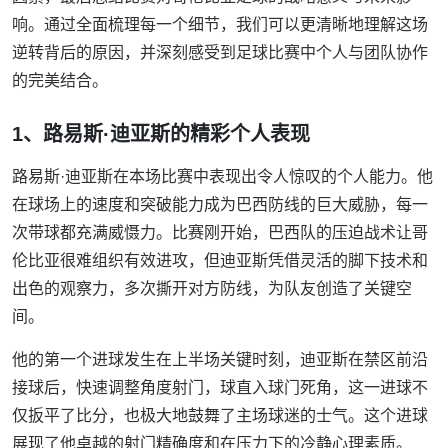
响。通过全面梳理每一个细节，我们可以更清晰地理解这场
逆转背后的原因，并深刻感受到足球比赛中个人与团队协作
的完美结合。
1、路易斯·迪亚斯的精彩个人表现
路易斯·迪亚斯在本场比赛中表现出令人惊叹的个人能力。他
在球场上的速度和突破能力成为巴西防线的巨大威胁，每一
次带球都充满威慑力。比赛刚开始，巴西队的压迫战术让哥
伦比亚很难组织有效进攻，但迪亚斯凭借灵活的脚下技术和
出色的观察力，多次撕开对方防线，为队友创造了关键空
间。
他的第一个进球发生在上半场关键时刻，迪亚斯在禁区前沿
接球后，快速调整角度射门，球直入球门死角，这一进球不
仅扳平了比分，也极大地鼓舞了主场球迷的士气。这个进球
展现了他卓越的射门精确度和在压力下的冷静心理素质。