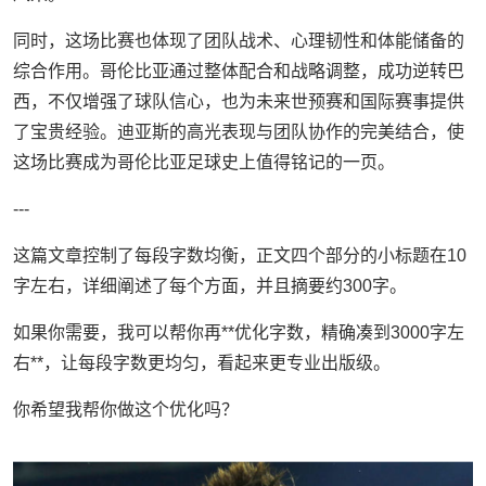
同时，这场比赛也体现了团队战术、心理韧性和体能储备的
综合作用。哥伦比亚通过整体配合和战略调整，成功逆转巴
西，不仅增强了球队信心，也为未来世预赛和国际赛事提供
了宝贵经验。迪亚斯的高光表现与团队协作的完美结合，使
这场比赛成为哥伦比亚足球史上值得铭记的一页。
---
这篇文章控制了每段字数均衡，正文四个部分的小标题在10
字左右，详细阐述了每个方面，并且摘要约300字。
如果你需要，我可以帮你再**优化字数，精确凑到3000字左
右**，让每段字数更均匀，看起来更专业出版级。
你希望我帮你做这个优化吗？