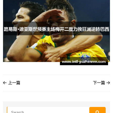
上一篇
下一篇