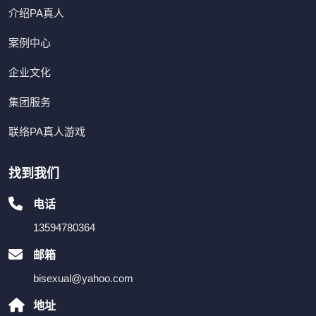
介绍PA真人
案例中心
企业文化
集团服务
联络PA真人游戏
找到我们
电话
13594780364
邮箱
bisexual@yahoo.com
地址