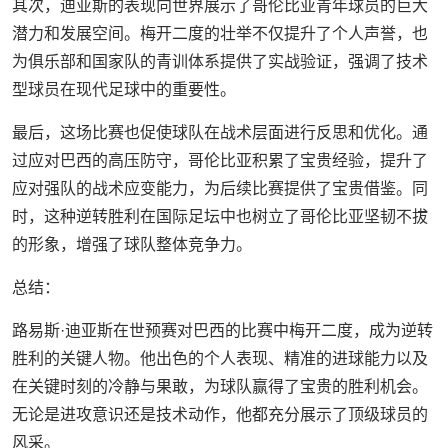
其次，迪亚斯的表现向世界展示了哥伦比亚青年球员的巨大
潜力和发展空间。梅开二度的壮举不仅提升了个人声誉，也
为俱乐部和国家队的青训体系提供了实战验证，强调了技术
型球员在现代足球中的重要性。
最后，这场比赛也促使球队在战术层面进行反思和优化。通
过应对巴西的高压防守，哥伦比亚积累了宝贵经验，提升了
应对强队的战术应变能力，为后续比赛提供了宝贵借鉴。同
时，这种逆转胜利在国际足坛中也树立了哥伦比亚坚韧不拔
的形象，增强了球队整体竞争力。
总结：
路易斯·迪亚斯在世预赛对巴西的比赛中梅开二度，成为逆转
胜利的关键人物。他出色的个人表现、精准的进球能力以及
在关键时刻的冷静与果敢，为球队赢得了宝贵的胜利机会。
无论是进攻意识还是技术动作，他都充分展示了顶级球员的
风采。