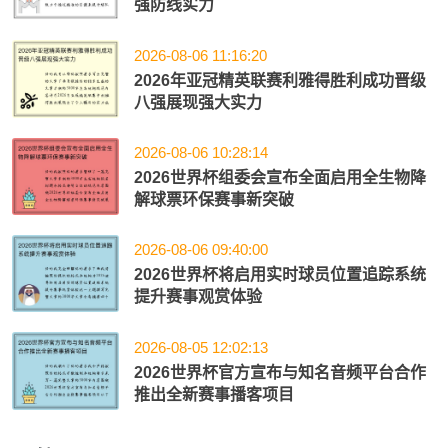
强防线实力
2026-08-06 11:16:20
2026年亚冠精英联赛利雅得胜利成功晋级
八强展现强大实力
2026-08-06 10:28:14
2026世界杯组委会宣布全面启用全生物降
解球票环保赛事新突破
2026-08-06 09:40:00
2026世界杯将启用实时球员位置追踪系统
提升赛事观赏体验
2026-08-05 12:02:13
2026世界杯官方宣布与知名音频平台合作
推出全新赛事播客项目