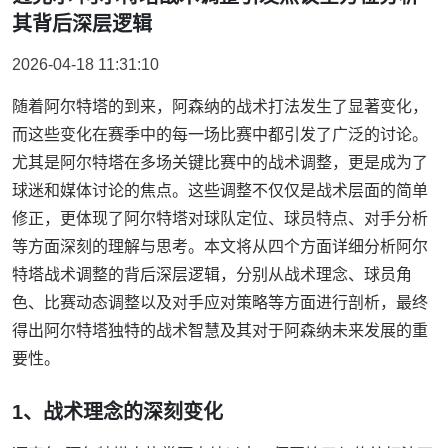
其背后深层逻辑
2026-04-18 11:31:10
随着阿尔特塔的到来，阿森纳的战术打法发生了显著变化，
而这些变化在赛季中的每一场比赛中都引发了广泛的讨论。
尤其是阿尔特塔在多场关键比赛中的战术调整，更是成为了
球迷和媒体讨论的焦点。这些调整不仅仅是战术层面的简单
修正，更体现了阿尔特塔对球队定位、球员特点、对手分析
等方面深刻的理解与思考。本文将从四个方面详细分析阿尔
特塔战术调整的背后深层逻辑，分别从战术理念、球员角
色、比赛动态调整以及对手应对策略等方面进行剖析，最终
得出阿尔特塔独特的战术智慧及其对于阿森纳未来发展的重
要性。
1、战术理念的深刻变化