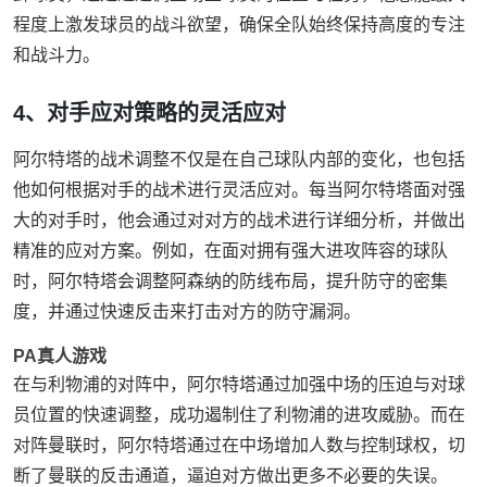
程度上激发球员的战斗欲望，确保全队始终保持高度的专注
和战斗力。
4、对手应对策略的灵活应对
阿尔特塔的战术调整不仅是在自己球队内部的变化，也包括
他如何根据对手的战术进行灵活应对。每当阿尔特塔面对强
大的对手时，他会通过对对方的战术进行详细分析，并做出
精准的应对方案。例如，在面对拥有强大进攻阵容的球队
时，阿尔特塔会调整阿森纳的防线布局，提升防守的密集
度，并通过快速反击来打击对方的防守漏洞。
PA真人游戏
在与利物浦的对阵中，阿尔特塔通过加强中场的压迫与对球
员位置的快速调整，成功遏制住了利物浦的进攻威胁。而在
对阵曼联时，阿尔特塔通过在中场增加人数与控制球权，切
断了曼联的反击通道，逼迫对方做出更多不必要的失误。