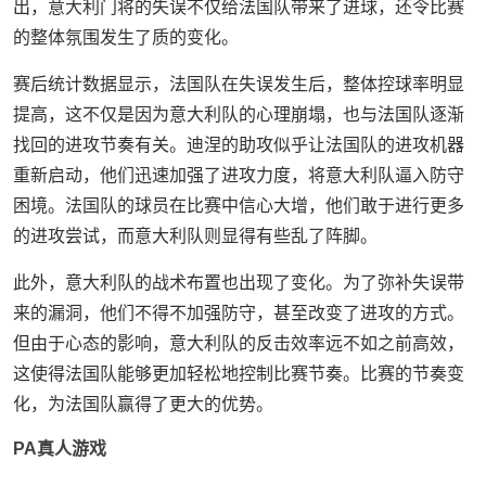
出，意大利门将的失误不仅给法国队带来了进球，还令比赛
的整体氛围发生了质的变化。
赛后统计数据显示，法国队在失误发生后，整体控球率明显
提高，这不仅是因为意大利队的心理崩塌，也与法国队逐渐
找回的进攻节奏有关。迪涅的助攻似乎让法国队的进攻机器
重新启动，他们迅速加强了进攻力度，将意大利队逼入防守
困境。法国队的球员在比赛中信心大增，他们敢于进行更多
的进攻尝试，而意大利队则显得有些乱了阵脚。
此外，意大利队的战术布置也出现了变化。为了弥补失误带
来的漏洞，他们不得不加强防守，甚至改变了进攻的方式。
但由于心态的影响，意大利队的反击效率远不如之前高效，
这使得法国队能够更加轻松地控制比赛节奏。比赛的节奏变
化，为法国队赢得了更大的优势。
PA真人游戏