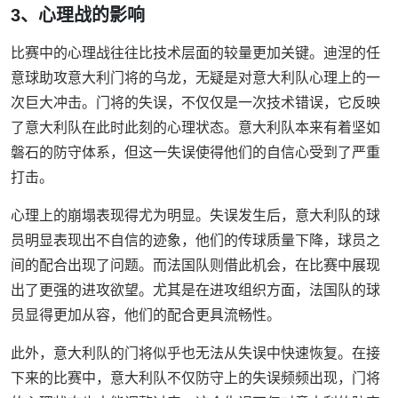
3、心理战的影响
比赛中的心理战往往比技术层面的较量更加关键。迪涅的任
意球助攻意大利门将的乌龙，无疑是对意大利队心理上的一
次巨大冲击。门将的失误，不仅仅是一次技术错误，它反映
了意大利队在此时此刻的心理状态。意大利队本来有着坚如
磐石的防守体系，但这一失误使得他们的自信心受到了严重
打击。
心理上的崩塌表现得尤为明显。失误发生后，意大利队的球
员明显表现出不自信的迹象，他们的传球质量下降，球员之
间的配合出现了问题。而法国队则借此机会，在比赛中展现
出了更强的进攻欲望。尤其是在进攻组织方面，法国队的球
员显得更加从容，他们的配合更具流畅性。
此外，意大利队的门将似乎也无法从失误中快速恢复。在接
下来的比赛中，意大利队不仅防守上的失误频频出现，门将