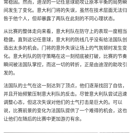
常稳固。然而，迪涅的一记任意球助攻让原本平衡的局势瞬
间发生了变化。意大利门将的失误，虽然在技术层面无法归
咎于他个人，但却暴露了两队在此刻的不同心理状态。
从比赛的整体走向来看，意大利队在防守上的表现一度相当
稳健。直到这记任意球，意大利的防线几乎没有给法国队创
造出太多的机会。门将的意外失误让场上的气氛顿时发生变
化。意大利队的防守策略在这一刻彻底被打破，比赛的节奏
瞬间被法国队掌控，而这一切的转折，正是由迪涅的助攻引
发的。
法国队的士气在这一刻达到了顶点，他们逐渐找回了自信，
并且开始频繁压制意大利队的反击。尽管意大利队尝试迅速
调整心态，但这次失误对他们的士气打击是巨大的。可以
说，比赛前景的变化为法国队提供了一个难得的机会，这也
让他们在随后的比赛中更加游刃有余。