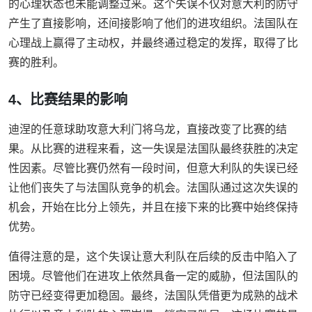
的心理状态也未能调整过来。这个失误不仅对意大利的防守
产生了直接影响，还间接影响了他们的进攻组织。法国队在
心理战上赢得了主动权，并最终通过稳定的发挥，取得了比
赛的胜利。
4、比赛结果的影响
迪涅的任意球助攻意大利门将乌龙，直接改变了比赛的结
果。从比赛的进程来看，这一失误是法国队最终获胜的决定
性因素。尽管比赛仍然有一段时间，但意大利队的失误已经
让他们丧失了与法国队竞争的机会。法国队通过这次失误的
机会，开始在比分上领先，并且在接下来的比赛中始终保持
优势。
值得注意的是，这个失误让意大利队在后续的反击中陷入了
困境。尽管他们在进攻上依然具备一定的威胁，但法国队的
防守已经变得更加稳固。最终，法国队凭借更为成熟的战术