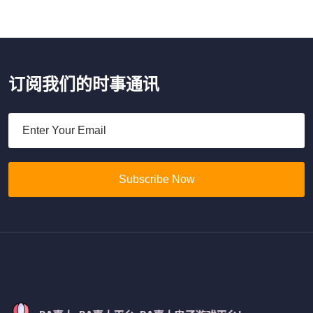
订阅我们的时事通讯
Subscribe Now