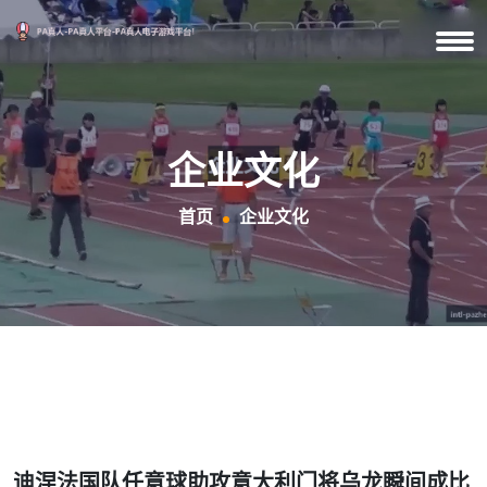
企业文化
首页
企业文化
迪涅法国队任意球助攻意大利门将乌龙瞬间成比