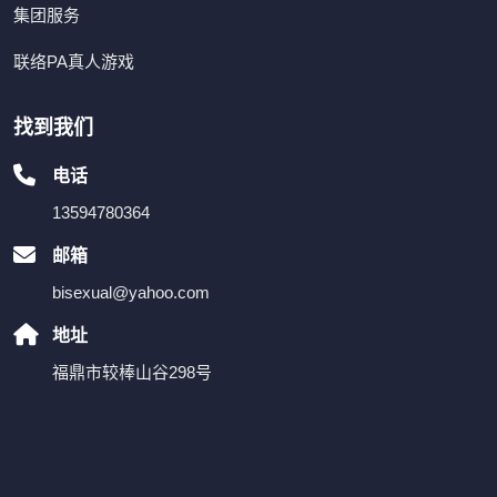
集团服务
联络PA真人游戏
找到我们
电话
13594780364
邮箱
bisexual@yahoo.com
地址
福鼎市较棒山谷298号