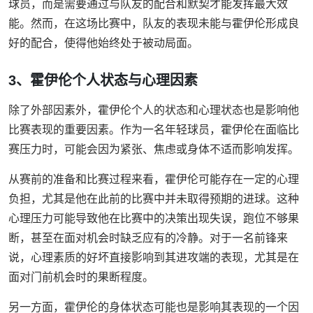
球员，而是需要通过与队友的配合和默契才能发挥最大效
能。然而，在这场比赛中，队友的表现未能与霍伊伦形成良
好的配合，使得他始终处于被动局面。
3、霍伊伦个人状态与心理因素
除了外部因素外，霍伊伦个人的状态和心理状态也是影响他
比赛表现的重要因素。作为一名年轻球员，霍伊伦在面临比
赛压力时，可能会因为紧张、焦虑或身体不适而影响发挥。
从赛前的准备和比赛过程来看，霍伊伦可能存在一定的心理
负担，尤其是他在此前的比赛中并未取得预期的进球。这种
心理压力可能导致他在比赛中的决策出现失误，跑位不够果
断，甚至在面对机会时缺乏应有的冷静。对于一名前锋来
说，心理素质的好坏直接影响到其进攻端的表现，尤其是在
面对门前机会时的果断程度。
另一方面，霍伊伦的身体状态可能也是影响其表现的一个因