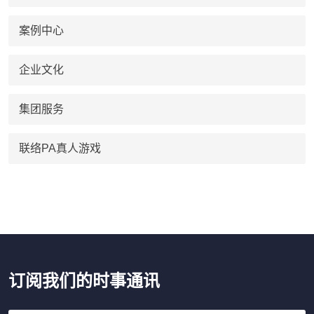
案例中心
企业文化
集团服务
联络PA真人游戏
订阅我们的时事通讯