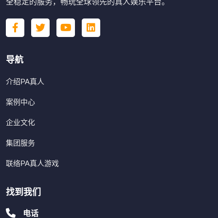
全稳定的服务，畅玩全球领先的真人娱乐平台。
导航
介绍PA真人
案例中心
企业文化
集团服务
联络PA真人游戏
找到我们
电话