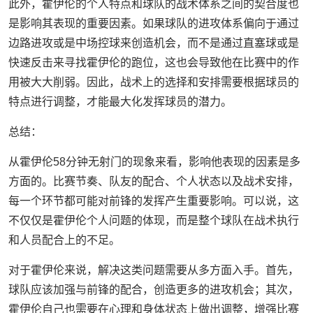
此外，霍伊伦的个人特点和球队的战术体系之间的契合度也
是影响其表现的重要因素。如果球队的进攻体系偏向于通过
边路进攻或是中场控球来创造机会，而不是通过直塞球或是
快速反击来寻找霍伊伦的跑位，这也会导致他在比赛中的作
用被大大削弱。因此，战术上的选择和安排需要根据球员的
特点进行调整，才能最大化发挥球员的潜力。
总结：
从霍伊伦58分钟无射门的现象来看，影响他表现的因素是多
方面的。比赛节奏、队友的配合、个人状态以及战术安排，
每一个环节都可能对前锋的发挥产生重要影响。可以说，这
不仅仅是霍伊伦个人问题的体现，而是整个球队在战术执行
和人员配合上的不足。
对于霍伊伦来说，解决这类问题需要从多方面入手。首先，
球队应该加强与前锋的配合，创造更多的进攻机会；其次，
霍伊伦自己也需要在心理和身体状态上做出调整，增强比赛