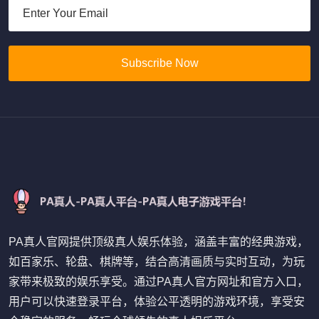
Subscribe Now
PA真人官网提供顶级真人娱乐体验，涵盖丰富的经典游戏，
如百家乐、轮盘、棋牌等，结合高清画质与实时互动，为玩
家带来极致的娱乐享受。通过PA真人官方网址和官方入口，
用户可以快速登录平台，体验公平透明的游戏环境，享受安