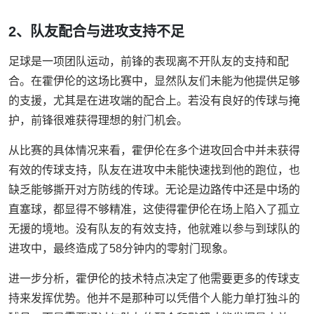
2、队友配合与进攻支持不足
足球是一项团队运动，前锋的表现离不开队友的支持和配
合。在霍伊伦的这场比赛中，显然队友们未能为他提供足够
的支援，尤其是在进攻端的配合上。若没有良好的传球与掩
护，前锋很难获得理想的射门机会。
从比赛的具体情况来看，霍伊伦在多个进攻回合中并未获得
有效的传球支持，队友在进攻中未能快速找到他的跑位，也
缺乏能够撕开对方防线的传球。无论是边路传中还是中场的
直塞球，都显得不够精准，这使得霍伊伦在场上陷入了孤立
无援的境地。没有队友的有效支持，他就难以参与到球队的
进攻中，最终造成了58分钟内的零射门现象。
进一步分析，霍伊伦的技术特点决定了他需要更多的传球支
持来发挥优势。他并不是那种可以凭借个人能力单打独斗的