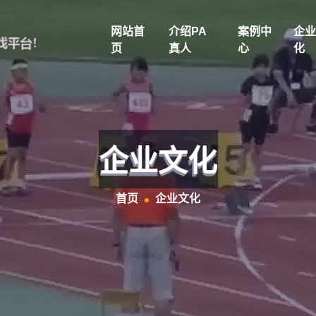
网站首
介绍PA
案例中
企业
页
真人
心
化
企业文化
首页
企业文化