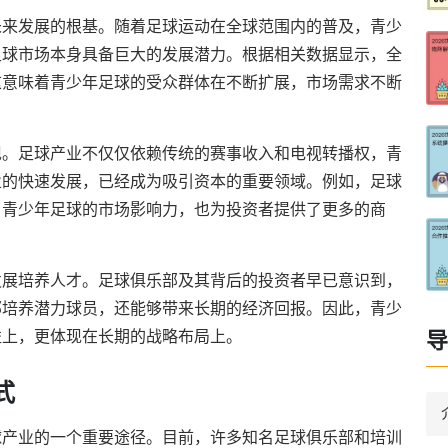
未来发展的根基。随着足球运动在全球范围内的普及，青少
足球市场本身具备巨大的发展潜力。根据相关数据显示，全
这意味着青少年足球的受众群体在不断扩展，市场需求不断
现。足球产业不仅仅依赖传统的赛事收入和电视转播权，青
业的快速发展，已经成为吸引资本的重要领域。例如，足球
了青少年足球的市场影响力，也为投资者提供了更多的商
发展培养人才。足球俱乐部及其背后的投资者早已意识到，
部培养潜力球员，还能够带来长期的经济回报。因此，青少
导
益上，更体现在长期的战略布局上。
式
球产业的一个重要途径。目前，许多知名足球俱乐部和培训