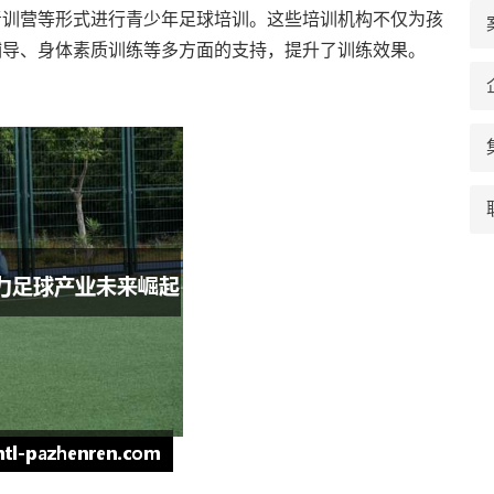
青训营等形式进行青少年足球培训。这些培训机构不仅为孩
辅导、身体素质训练等多方面的支持，提升了训练效果。