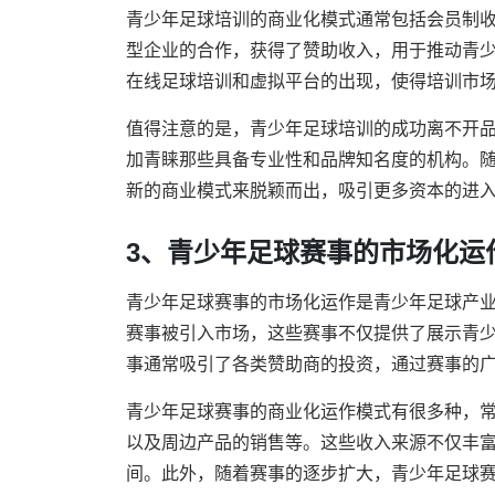
青少年足球培训的商业化模式通常包括会员制
型企业的合作，获得了赞助收入，用于推动青少
在线足球培训和虚拟平台的出现，使得培训市
值得注意的是，青少年足球培训的成功离不开
加青睐那些具备专业性和品牌知名度的机构。
新的商业模式来脱颖而出，吸引更多资本的进
3、青少年足球赛事的市场化运
青少年足球赛事的市场化运作是青少年足球产
赛事被引入市场，这些赛事不仅提供了展示青
事通常吸引了各类赞助商的投资，通过赛事的
青少年足球赛事的商业化运作模式有很多种，
以及周边产品的销售等。这些收入来源不仅丰
间。此外，随着赛事的逐步扩大，青少年足球