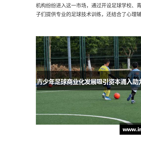
机构纷纷进入这一市场，通过开设足球学校、
子们提供专业的足球技术训练，还结合了心理