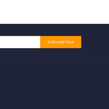
Subscribe Now