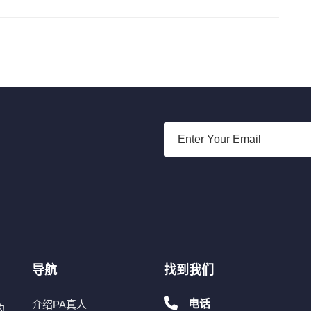
导航
找到我们
电话
介绍PA真人
的