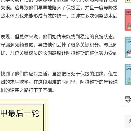
现失误。这导致他们早早地陷入了保级区，并且一度与降级
体战术体系也未能形成有效的统一，主帅在多次调整战术后
的表现，但总体来说，他们始终未能找到稳定的竞技状态。
防守漏洞频频暴露，导致他们丢掉了很多关键积分。与此同
隐忧，几位关键球员的长期缺席让阿拉维斯的整体实力受到
渐找到了他们的应对之道。虽然依旧处于保级的边缘，但在
强烈的求生欲望。在这段艰难的时间里，阿拉维斯的年轻球
他们的逆袭之路打下了基础。
导