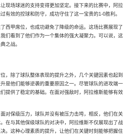
也让现场球迷的支持变得更加坚定。接下来的比赛中，阿拉
过有效的控球和防守，成功守住了这一宝贵的1-0胜利。
住了西甲席位，也成功避免了降级的命运。这场比赛展现了
让我们看到了他们作为一个集体的强大凝聚力。可以说，这
经典之战。
席位，除了球队整体表现的提升之外，几个关键因素也起到
提升是他们能够逆袭的重要原因之一。尽管球队的进攻端一
他们提供了稳定的基础。在面对强敌时，阿拉维斯能够有效
。
。面对保级压力，球队并没有被压力击垮，相反，他们在关
念。在与其他保级球队的对决中，阿拉维斯不仅展现出了战
坚决。这种心理素质的提升，让他们在关键时刻能够把握住