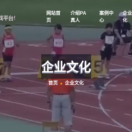
网站首
介绍PA
案例中
企业
页
真人
心
化
企业文化
首页
企业文化