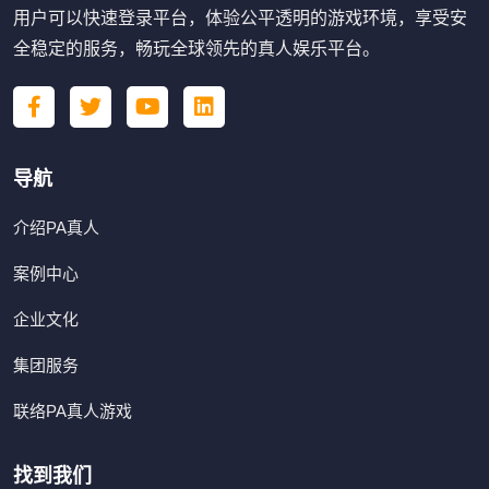
用户可以快速登录平台，体验公平透明的游戏环境，享受安
全稳定的服务，畅玩全球领先的真人娱乐平台。
导航
介绍PA真人
案例中心
企业文化
集团服务
联络PA真人游戏
找到我们