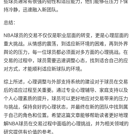
些球员通常有很强的韧性和适应能力，他们能够在压力下保
持冷静，迅速融入新团队。
总结：
NBA球员的交易不仅仅是职业层面的转变，更是心理层面的
重大挑战。从情感的震荡，到适应新环境的困难，再到外界
舆论的压力，每一位球员都必须面对多方面的心理挑战。在
交易的过程中，球员需要迅速调整心态，找到适合自己的应
对方式，才能顺利适应新球队的环境。
综上所述，心理调整与外部支持系统的建设对于球员在交易
后的适应过程至关重要。通过专业心理辅导、家庭支持以及
个人心理素质的提升，球员可以更好地应对交易带来的压力
与挑战，保持良好的心理状态，并最终在新的团队中找到属
于自己的角色和位置。希望这篇文章能够帮助读者更好地理
解NBA球员在交易过程中面临的心理挑战，并为相关领域的
研究提供有价值的参考。