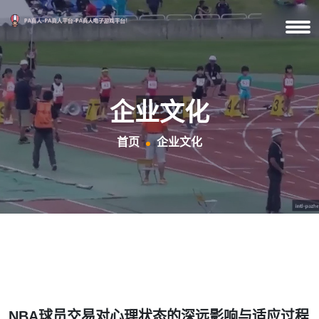
企业文化
首页
企业文化
NBA球员交易对心理状态的深远影响与适应过程