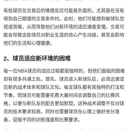
有些球员在交易后的情感反应可能是负面的，尤其是在没有
得到自己期望的交易条件时。此时，他们可能感到被球队忽
视或背叛，从而导致他们对新环境的适应速度变慢。交易可
能会导致这些球员对职业生涯的信心产生动摇，甚至会影响
他们的生活和心理健康。
2、球员适应新环境的困难
每一位NBA球员的适应过程都是独特的，但他们面临的困难
却有很多共通之处。首先，球员进入新球队后，必须迅速适
应新的战术体系和球队文化。每支球队都有其独特的打法和
节奏，而球员可能需要花费大量时间去调整自己的比赛风
格，以便与新队友的配合更加默契。这种战术调整不仅对球
员的技术要求较高，同时也需要球员在心理上做好充分准
备，迎接不同的训练强度和比赛要求。