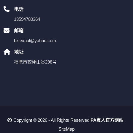
电话
13594780364
邮箱
bisexual@yahoo.com
地址
福鼎市较棒山谷298号
Copyright © 2026 - All Rights Reserved
PA真人官方网站
.
SiteMap