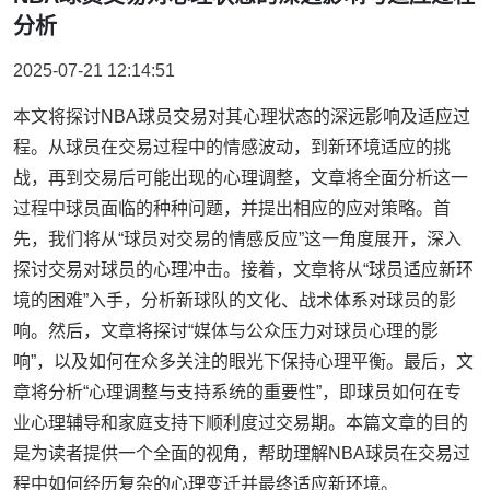
分析
2025-07-21 12:14:51
本文将探讨NBA球员交易对其心理状态的深远影响及适应过
程。从球员在交易过程中的情感波动，到新环境适应的挑
战，再到交易后可能出现的心理调整，文章将全面分析这一
过程中球员面临的种种问题，并提出相应的应对策略。首
先，我们将从“球员对交易的情感反应”这一角度展开，深入
探讨交易对球员的心理冲击。接着，文章将从“球员适应新环
境的困难”入手，分析新球队的文化、战术体系对球员的影
响。然后，文章将探讨“媒体与公众压力对球员心理的影
响”，以及如何在众多关注的眼光下保持心理平衡。最后，文
章将分析“心理调整与支持系统的重要性”，即球员如何在专
业心理辅导和家庭支持下顺利度过交易期。本篇文章的目的
是为读者提供一个全面的视角，帮助理解NBA球员在交易过
程中如何经历复杂的心理变迁并最终适应新环境。