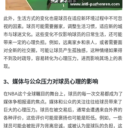
此外，生活方式的变化也是球员在适应新环境过程中不可忽
视的因素。球员可能需要搬家，调整生活习惯，适应新的城
市与球迷文化。这些变化不仅影响球员的日常生活，还可能
带来一定的心理负担。例如，远离家乡和亲人，或者需要面
对全新的社交圈，可能让球员产生孤独感，这种情绪如果得
不到及时疏导，容易转化为心理压力，进而影响其场上的表
现。
3、媒体与公众压力对球员心理的影响
在NBA这个全球瞩目的舞台上，球员的每一次交易都成为了
媒体争相报道的焦点。媒体和公众的关注往往给球员带来了
巨大的心理压力。球员在被交易后，通常会遭遇来自外界的
各种评价，这些评价可能是褒扬也可能是贬低。例如，一些
球员可能会被批评为背离忠诚，或被认为是球队的负担，这