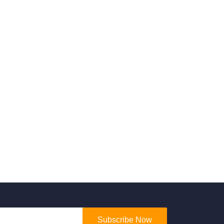
Subscribe Now