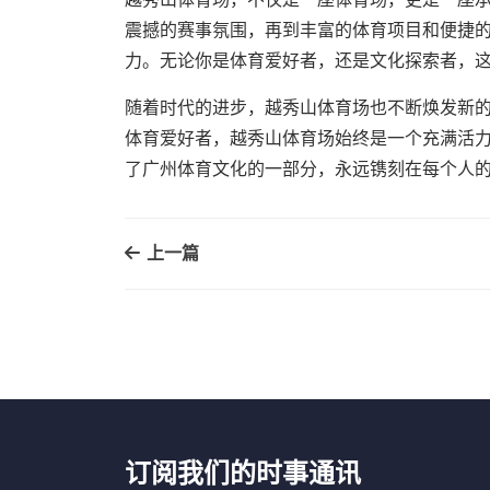
震撼的赛事氛围，再到丰富的体育项目和便捷
力。无论你是体育爱好者，还是文化探索者，
随着时代的进步，越秀山体育场也不断焕发新
体育爱好者，越秀山体育场始终是一个充满活
了广州体育文化的一部分，永远镌刻在每个人
上一篇
订阅我们的时事通讯