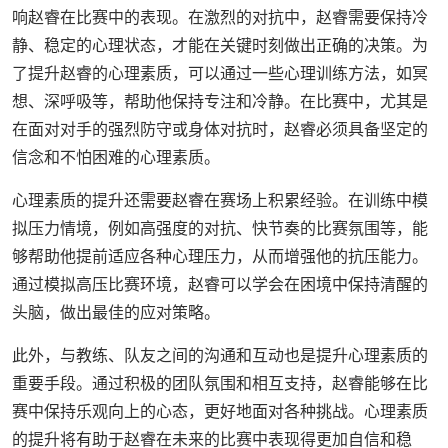
响赵睿在比赛中的表现。在激烈的对抗中，赵睿需要保持冷
静、稳定的心理状态，才能在关键时刻做出正确的决策。为
了提升赵睿的心理素质，可以通过一些心理训练方法，如冥
想、深呼吸等，帮助他保持专注和冷静。在比赛中，尤其是
在面对对手的强烈防守或身体对抗时，赵睿必须具备坚定的
信念和不怕困难的心理素质。
心理素质的提升还需要赵睿在赛场上积累经验。在训练中模
拟压力情境，例如高强度的对抗、快节奏的比赛氛围等，能
够帮助他提前适应各种心理压力，从而增强他的抗压能力。
通过模拟高压比赛环境，赵睿可以学会在困境中保持清醒的
头脑，做出最佳的应对策略。
此外，与教练、队友之间的沟通和互动也是提升心理素质的
重要手段。通过积极的团队氛围和相互支持，赵睿能够在比
赛中保持乐观向上的心态，更好地面对各种挑战。心理素质
的提升将有助于赵睿在未来的比赛中表现得更加自信和稳