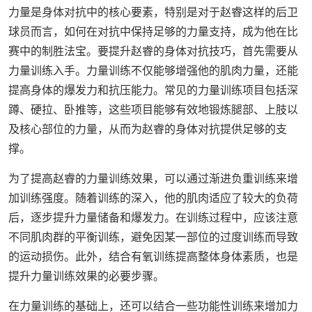
力量是身体对抗中的核心要素，特别是对于赵睿这样的后卫
球员而言，如何在对抗中保持足够的力量支持，成为他在比
赛中的制胜法宝。要提升赵睿的身体对抗技巧，首先需要从
力量训练入手。力量训练不仅能够增强他的肌肉力量，还能
提高身体的爆发力和抗压能力。常见的力量训练项目包括深
蹲、硬拉、卧推等，这些项目能够有效地锻炼腿部、上肢以
及核心部位的力量，从而为赵睿的身体对抗提供足够的支
撑。
为了提高赵睿的力量训练效果，可以通过渐进负重训练来增
加训练强度。随着训练的深入，他的肌肉适应了较大的负荷
后，逐步提升力量储备和爆发力。在训练过程中，应该注意
不同肌肉群的平衡训练，避免因某一部位的过度训练而导致
的运动损伤。此外，结合有氧训练提高整体身体素质，也是
提升力量训练效果的必要步骤。
在力量训练的基础上，还可以结合一些功能性训练来增加力