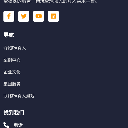
全稳定的服务，畅玩全球领先的真人娱乐平台。
导航
介绍PA真人
案例中心
企业文化
集团服务
联络PA真人游戏
找到我们
电话