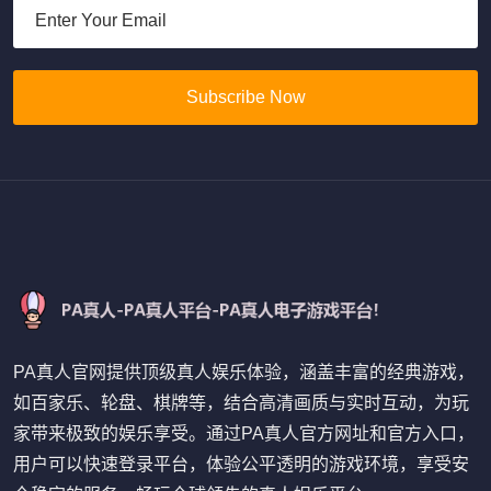
Subscribe Now
PA真人官网提供顶级真人娱乐体验，涵盖丰富的经典游戏，
如百家乐、轮盘、棋牌等，结合高清画质与实时互动，为玩
家带来极致的娱乐享受。通过PA真人官方网址和官方入口，
用户可以快速登录平台，体验公平透明的游戏环境，享受安