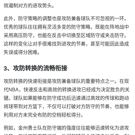
效遏制对方的进攻势头。
此外，防守策略的调整也是攻防兼备球队不可忽视的一环。
优秀的球队往往拥有灵活多变的防守策略，既能在阵地战中
采用高压防守，也能在反击中切换至区域防守或夹击防守。
这样的变化让对手很难找到进攻的节奏，甚至可能因此造成
失误或得分困难。
3、攻防转换的流畅衔接
攻防转换的快速衔接是攻防兼备球队的重要特点之一。在现
代NBA，快速反击和高效的转换进攻已经成为决定胜负的关
键。球队如果能够在防守成功后迅速通过高效的传球和跑动
将球带到对方篮下，不仅可以打破对方防守的节奏，也能够
利用对方未完全布防的空档轻松得分。
例如，金州勇士队在防守端的强度往往能够迅速转化为进攻