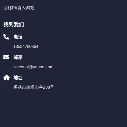
联络PA真人游戏
找到我们
电话
13594780364
邮箱
bisexual@yahoo.com
地址
福鼎市较棒山谷298号