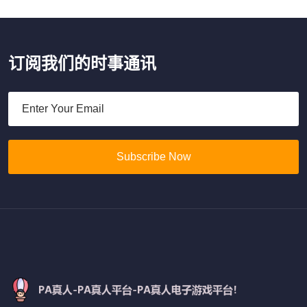
订阅我们的时事通讯
Subscribe Now