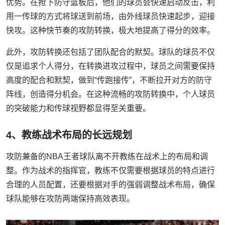
优势。在抢下防守篮板后，他们的球员会快速启动反击，利
用一传球的方式将球送到前场，由外线球员快速起步，迎接
快攻。这种快节奏的攻防转换，极大地提高了得分的效率。
此外，攻防转换还包括了团队配合的默契。球队的球员不仅
仅是追求个人得分，在转换进攻过程中，球员之间需要保持
高度的配合和默契，做到“传跑接传”，不断拉开对方的防守
阵线，创造得分机会。在这种流畅的攻防转换中，个人球员
的突破能力和传球视野都显得至关重要。
4、教练战术布局的长远规划
攻防兼备的NBA王者球队离不开教练在战术上的布局和调
整。作为战术的指挥官，教练不仅需要根据球员的特点进行
合理的人员配置，还要根据对手的强弱调整战术布局，确保
球队能够在攻防两端保持高效表现。