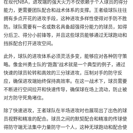
在现代NBA，进攻端的强大火力不仅依赖于个人球员的得分
能力，更需要团队配合和战术体系的支撑。王者级球队往往
拥有多点开花的进攻手段，这种进攻多样性使得对手防不胜
防。球队需要有一名或数名具备超强得分能力的球员，如得
分后卫、得分小前锋等，并且这些球员能够通过无球跑动和
挡拆配合打开进攻空间。
此外，球队的进攻体系必须灵活多变，能够应对各种防守策
略。像金州勇士队的“跑轰”战术就是一个典型的例子，通过
快速的球员轮转和高效的三分球进攻，压制对手的防守反
应，确保进攻端始终保持高效率。在这一战术下，球员需要
不断进行空间拉开和快速传导，确保球在场上流动，防止被
对方防守死角堵住。
除了快速进攻，王者球队在半场进攻时也展现出了出色的球
员视野和精准的配合。球员之间的默契配合和精准的传球使
得防守端无法集中力量防守一个人，这种无球跑动和配合使