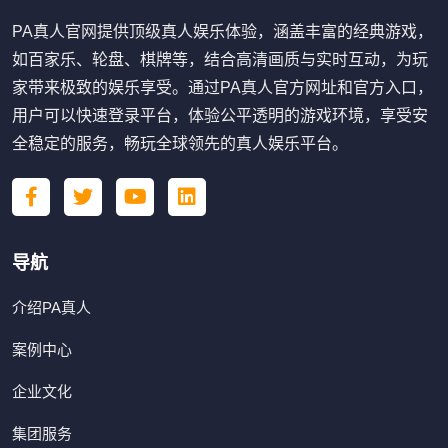
PA真人官网提供顶级真人娱乐体验，涵盖丰富的经典游戏，
如百家乐、轮盘、棋牌等，结合高清画质与实时互动，为玩
家带来极致的娱乐享受。通过PA真人官方网址和官方入口，
用户可以快速登录平台，体验公平透明的游戏环境，享受安
全稳定的服务，畅玩全球领先的真人娱乐平台。
导航
介绍PA真人
案例中心
企业文化
集团服务