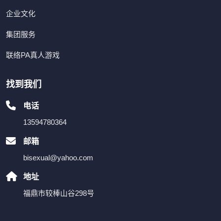
企业文化
集团服务
联络PA真人游戏
找到我们
电话
13594780364
邮箱
bisexual@yahoo.com
地址
福鼎市较棒山谷298号