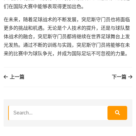
们在国际大赛中能够表现得更加出色。
在未来，随着足球战术的不断发展，突尼斯守门员也将面临
更多的挑战和机遇。无论是个人技术的提升，还是与球队整
体战术的融合，突尼斯守门员都将继续在世界足球舞台上发
光发热。通过不断的训练与实践，突尼斯守门员将能够在未
来的比赛中为球队争光，并成为国际足坛不可忽视的力量。
上一篇
下一篇