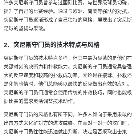
许多突尼斯守门员曾参与过国际比赛，与世界级球员切磋，
提升了自己的比赛经验。通过与欧洲、南美等强队的对抗，
突尼斯守门员逐渐形成了自己独特的风格，展现出了突尼斯
足球的坚韧与果敢。
2、突尼斯守门员的技术特点与风格
突尼斯守门员的技术特点多样，但其中最为显著的是他们在
关键时刻的决断力和扑救能力。突尼斯的守门员通常具备强
大的反应速度和较高的扑救成功率。无论是在接球、扑救还
是化解险情时，他们总能够以最快的反应做出有效的应对。
突尼斯的守门员们通常会使用传统的扑救技巧，同时也能根
据比赛的需求灵活调整技术动作。
突尼斯守门员的风格也有所不同，许多人倾向于采用果敢的
出击方式来化解对方的进攻威胁。在面对一对一的攻门时，
突尼斯守门员往往能迅速做出判断，决定是否采取出击策