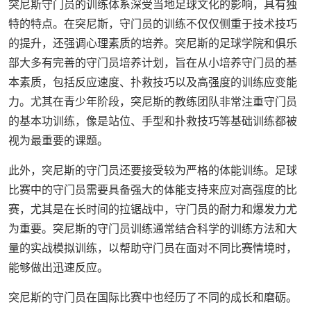
突尼斯守门员的训练体系深受当地足球文化的影响，具有独
特的特点。在突尼斯，守门员的训练不仅仅侧重于技术技巧
的提升，还强调心理素质的培养。突尼斯的足球学院和俱乐
部大多有完善的守门员培养计划，旨在从小培养守门员的基
本素质，包括反应速度、扑救技巧以及高强度的训练应变能
力。尤其在青少年阶段，突尼斯的教练团队非常注重守门员
的基本功训练，像是站位、手型和扑救技巧等基础训练都被
视为最重要的课题。
此外，突尼斯的守门员还要接受较为严格的体能训练。足球
比赛中的守门员需要具备强大的体能支持来应对高强度的比
赛，尤其是在长时间的拉锯战中，守门员的耐力和爆发力尤
为重要。突尼斯的守门员训练通常结合科学的训练方法和大
量的实战模拟训练，以帮助守门员在面对不同比赛情境时，
能够做出迅速反应。
突尼斯的守门员在国际比赛中也经历了不同的成长和磨砺。