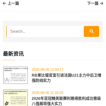
上一篇
下一篇
最新资讯
2026-08-06 12:04:17
RB莱比锡官宣引进法国U21主力中后卫增
强防线实力
2026-08-06 11:16:20
2026年亚冠精英联赛利雅得胜利成功晋级
八强展现强大实力