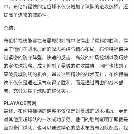
中，布伦特福德的定位球不仅仅增加了球队的进攻选择，还
提高了进攻的威胁性。
总结：
布伦特福德能够在与曼城的对抗中取得出乎意料的胜利，得
益于他们在战术层面的深思熟虑与精心布局。布伦特福德通
过紧密的防守阵型、快速的反击、高效的中场控制以及巧妙
的定位球策略，成功抑制了曼城的进攻威胁，同时也找到了
突破曼城防线的机会。通过这些精妙的战术安排，布伦特福
德不仅仅是通过运气获得了胜利，而是通过周密的战术部
署，充分发挥了球队的整体实力。
PLAYACE官网
最终，布伦特福德的逆袭不仅仅是对曼城的战术挑战，更是
对其他英超球队的一次成功示范。他们的胜利证明了即使是
面对豪门球队，也可以通过精心的战术布置与团队配合，找