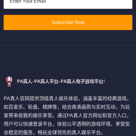
Subscribe Now
PA真人官网提供顶级真人娱乐体验，涵盖丰富的经典游戏，
如百家乐、轮盘、棋牌等，结合高清画质与实时互动，为玩
家带来极致的娱乐享受。通过PA真人官方网址和官方入口，
用户可以快速登录平台，体验公平透明的游戏环境，享受安
全稳定的服务，畅玩全球领先的真人娱乐平台。