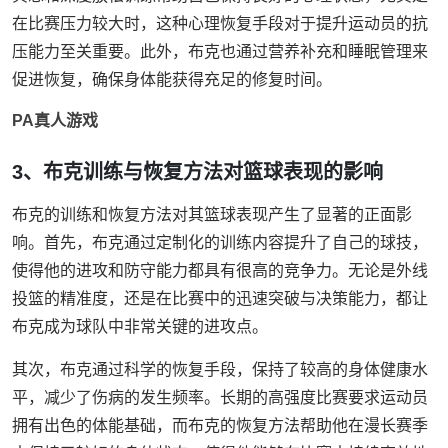
在比赛压力较大时，这种心理恢复手段对于提升运动员的抗
压能力至关重要。此外，布克也通过营养补充和睡眠管理来
促进恢复，确保身体能获得充足的修复时间。
PA真人游戏
3、布克训练与恢复方法对篮球表现的影响
布克的训练和恢复方法对其篮球表现产生了显著的正面影
响。首先，布克通过定制化的训练内容提升了自己的球技，
使得他的进攻和防守能力都具有很高的竞争力。无论是外线
投篮的精准度，还是在比赛中的迅速突破与决策能力，都让
布克成为球队中非常关键的进攻点。
其次，布克通过科学的恢复手段，保持了较高的身体健康水
平，减少了伤病的发生频率。长期的高强度比赛要求运动员
拥有出色的体能基础，而布克的恢复方法帮助他在漫长赛季