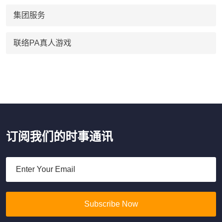
集团服务
联络PA真人游戏
订阅我们的时事通讯
Subscribe Now