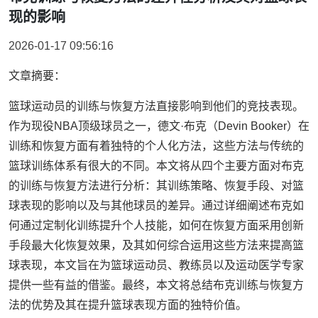
现的影响
2026-01-17 09:56:16
文章摘要：
篮球运动员的训练与恢复方法直接影响到他们的竞技表现。
作为现役NBA顶级球员之一，德文·布克（Devin Booker）在
训练和恢复方面有着独特的个人化方法，这些方法与传统的
篮球训练体系有很大的不同。本文将从四个主要方面对布克
的训练与恢复方法进行分析：其训练策略、恢复手段、对篮
球表现的影响以及与其他球员的差异。通过详细阐述布克如
何通过定制化训练提升个人技能，如何在恢复方面采用创新
手段最大化恢复效果，及其如何综合运用这些方法来提高篮
球表现，本文旨在为篮球运动员、教练员以及运动医学专家
提供一些有益的借鉴。最终，本文将总结布克训练与恢复方
法的优势及其在提升篮球表现方面的独特价值。