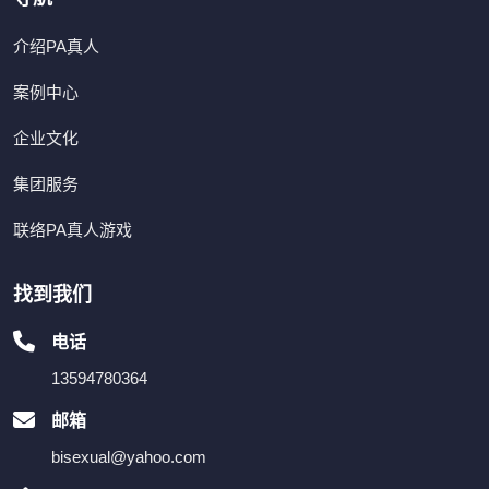
介绍PA真人
案例中心
企业文化
集团服务
联络PA真人游戏
找到我们
电话
13594780364
邮箱
bisexual@yahoo.com