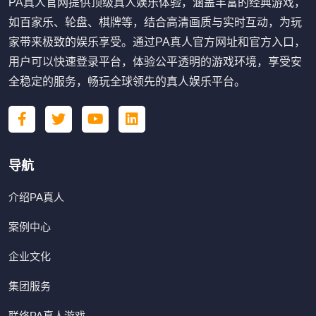
PA真人官网提供顶级真人娱乐体验，涵盖丰富的经典游戏，
如百家乐、轮盘、棋牌等，结合高清画质与实时互动，为玩
家带来极致的娱乐享受。通过PA真人官方网址和官方入口，
用户可以快速登录平台，体验公平透明的游戏环境，享受安
全稳定的服务，畅玩全球领先的真人娱乐平台。
导航
介绍PA真人
案例中心
企业文化
集团服务
联络PA真人游戏