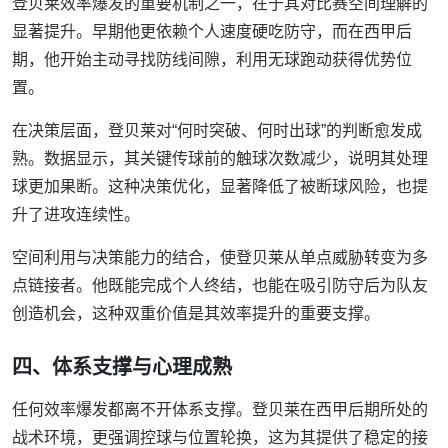
登贝莱效率爆发的重要机制之一，在于其对比赛空间理解的
显著提升。早期他更依赖个人速度硬吃防守，而在西甲后
期，他开始主动寻找防线间隙，利用无球跑动获得优势位
置。
在决策层面，登贝莱对“何时突破、何时出球”的判断愈发成
熟。数据显示，其关键传球前的触球次数减少，说明其处理
球更加果断。这种决策优化，显著降低了被断球风险，也提
升了进攻连续性。
空间利用与决策能力的结合，使登贝莱从单点威胁转变为多
点链接者。他既能完成个人终结，也能在吸引防守后为队友
创造机会，这种双重价值是其效率提升的重要支撑。
四、体系支撑与心理成熟
任何效率爆发都离不开体系支撑。登贝莱在西甲后期所处的
战术环境，更强调控球与位置轮换，这为其提供了稳定的接