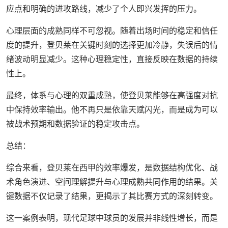
应点和明确的进攻路线，减少了个人即兴发挥的压力。
心理层面的成熟同样不可忽视。随着出场时间的稳定和信任
度的提升，登贝莱在关键时刻的选择更加冷静，失误后的情
绪波动明显减少。这种心理稳定性，直接反映在数据的持续
性上。
最终，体系与心理的双重成熟，使登贝莱能够在高强度对抗
中保持效率输出。他不再只是依靠天赋闪光，而是成为可以
被战术预期和数据验证的稳定攻击点。
总结：
综合来看，登贝莱在西甲的效率爆发，是数据结构优化、战
术角色演进、空间理解提升与心理成熟共同作用的结果。关
键数据不仅记录了结果，更揭示了其比赛方式的深刻转变。
这一案例表明，现代足球中球员的发展并非线性增长，而是