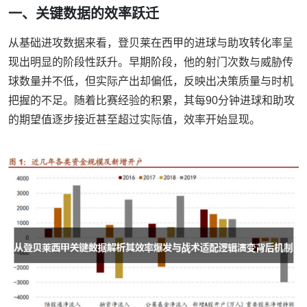
一、关键数据的效率跃迁
从基础进攻数据来看，登贝莱在西甲的进球与助攻转化率呈
现出明显的阶段性跃升。早期阶段，他的射门次数与威胁传
球数量并不低，但实际产出却偏低，反映出决策质量与时机
把握的不足。随着比赛经验的积累，其每90分钟进球和助攻
的期望值逐步接近甚至超过实际值，效率开始显现。