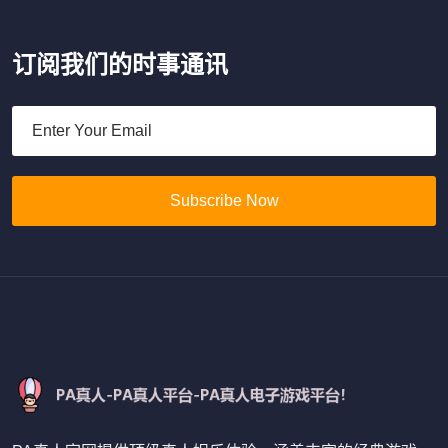
订阅我们的时事通讯
Subscribe Now