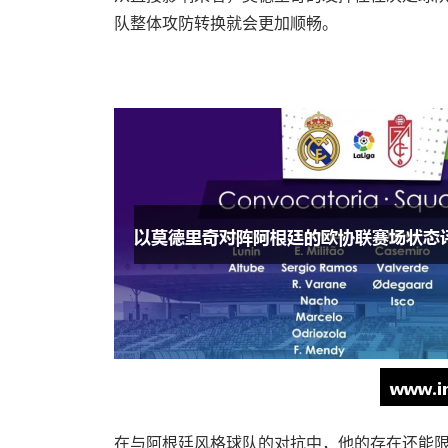
队整体攻防转换就会更加顺畅。
在与阿根廷风格球队的对抗中，他的存在还能