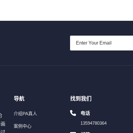
导航
找到我们
电话
介绍PA真人
的
13594780364
清画
案例中心
通过