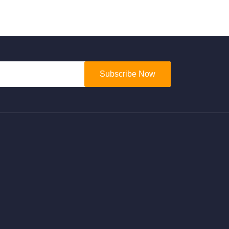
Subscribe Now