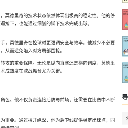
中，莫德里奇的技术状态依然体现出极高的稳定性。他的停
压逼抢下，也能通过细腻的脚下技术完成出球。
对手，莫德里奇在控球时更强调安全与效率。他减少不必要
向，从而避免陷入对方局部围抢。
守转攻的重要保障。无论是纵向直塞还是横向调度，莫德里
技术成熟度在欧战舞台尤为关键。
导
的角色。他不仅负责连接后防与前场，还需要在比赛中不断
尤为重要。通过拉开纵深，他为后卫线提供稳定出球点，同