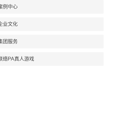
案例中心
企业文化
集团服务
联络PA真人游戏