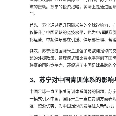
球的接轨。苏宁的投资战略，实际上是通过国
门。
首先，苏宁通过提升国际米兰的全球影响力，
仅提升了中国足球的竞技水平，也为中超联赛
化运营，中超俱乐部在引援、俱乐部管理、营
其次，苏宁通过国际米兰加强了与欧洲足球的
超的外援政策、管理模式和比赛水平得到了国
联赛的国际竞争力，还促进了中国足球品牌的
3、苏宁对中国青训体系的影响
中国足球一直面临着青训体系薄弱的问题，苏
一模式引入中国。国际米兰一直在青训方面表
这一资源优势，为中国足球的发展注入新动力