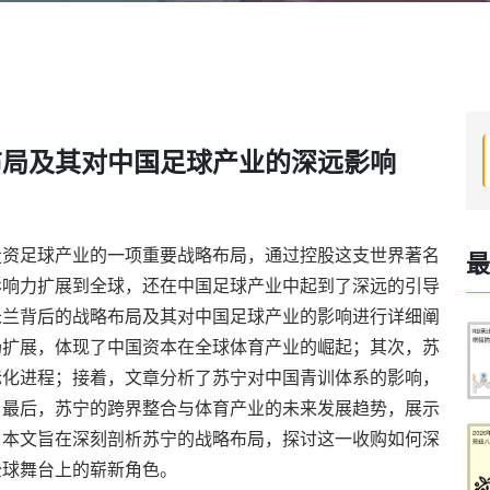
布局及其对中国足球产业的深远影响
投资足球产业的一项重要战略布局，通过控股这支世界著名
最
影响力扩展到全球，还在中国足球产业中起到了深远的引导
米兰背后的战略布局及其对中国足球产业的影响进行详细阐
场扩展，体现了中国资本在全球体育产业的崛起；其次，苏
际化进程；接着，文章分析了苏宁对中国青训体系的影响，
；最后，苏宁的跨界整合与体育产业的未来发展趋势，展示
。本文旨在深刻剖析苏宁的战略布局，探讨这一收购如何深
全球舞台上的崭新角色。