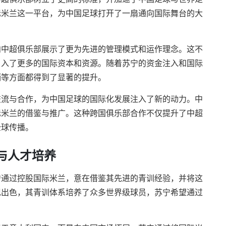
际米兰这一平台，为中国足球打开了一扇通向国际舞台的大
向中超俱乐部展示了更为先进的管理模式和运作理念。这不
引入了更多的国际资本和资源。随着苏宁的资金注入和国际
销等方面都得到了显著的提升。
交流与合作，为中国足球的国际化发展注入了新的动力。中
际米兰的借鉴与推广。这种跨国俱乐部合作不仅提升了中超
全球传播。
与人才培养
宁通过控股国际米兰，意在借鉴其先进的青训经验，并将这
现出色，其青训体系培养了众多世界级球员，苏宁希望通过
。