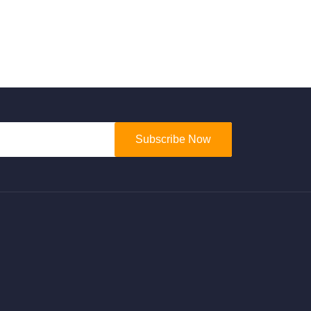
Subscribe Now