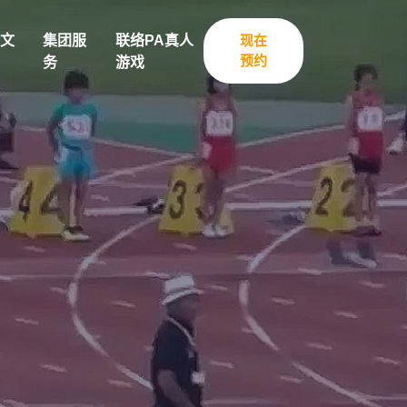
文
集团服
联络PA真人
现在
预约
务
游戏