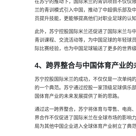
在苏宁的推动下，国际米兰的青训项目不仅仅
兰的青训模式引入中国，推动了中超俱乐部及
员提升技能，更能够提高他们对职业足球的认
此外，苏宁控股国际米兰还促进了国际米兰与
青训课程、交流活动等，为中国足球的年轻球
际比赛经验，也为中国足球输送了更多的世界
4、跨界整合与中国体育产业的
苏宁控股国际米兰的成功，不仅仅是一次单纯
的一个典范。苏宁通过控股一家顶级足球俱乐
国体育产业的未来发展提供了新的思路。
通过这一跨界整合，苏宁将体育与零售、电商
界合作不仅促进了国际米兰在全球市场的影响
局为其他中国企业进入全球体育产业树立了典