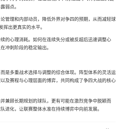
暴露弱点。
舆论管理和内部动员，降低外界对争四的预期，从而减轻球
刻发挥出更真实的水平。
持续的心理消耗。如何在连续失分或被反超后迅速调整心
队在冲刺阶段的稳定输出。
，而是多重战术选择与调整的综合体现。阵型体系的灵活运
理以及赛程与心理层面的博弈，共同构成了争四大战的核心
向并兼顾长期规划的球队，更有可能在激烈竞争中脱颖而
球队进化，让联赛整体水准在持续博弈中向前发展。