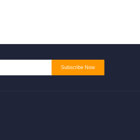
Subscribe Now