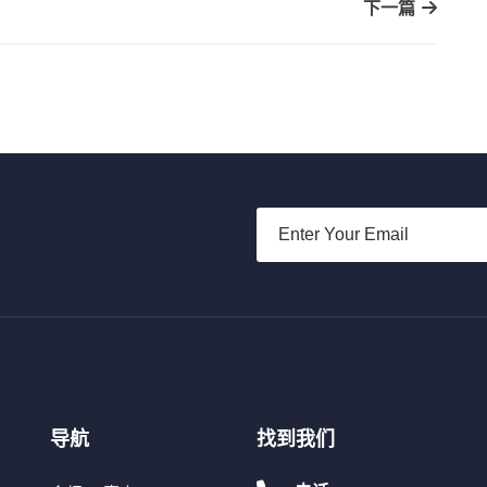
下一篇
导航
找到我们