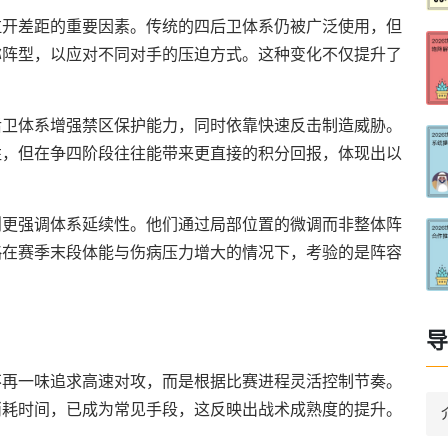
拉开差距的重要因素。传统的四后卫体系仍被广泛使用，但
称阵型，以应对不同对手的压迫方式。这种变化不仅提升了
后卫体系增强禁区保护能力，同时依靠快速反击制造威胁。
牲，但在争四阶段往往能带来更直接的积分回报，体现出以
则更强调体系延续性。他们通过局部位置的微调而非整体阵
略在赛季末段体能与伤病压力增大的情况下，考验的是阵容
导
不再一味追求高速对攻，而是根据比赛进程灵活控制节奏。
消耗时间，已成为常见手段，这反映出战术成熟度的提升。