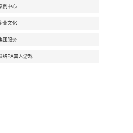
案例中心
企业文化
集团服务
联络PA真人游戏