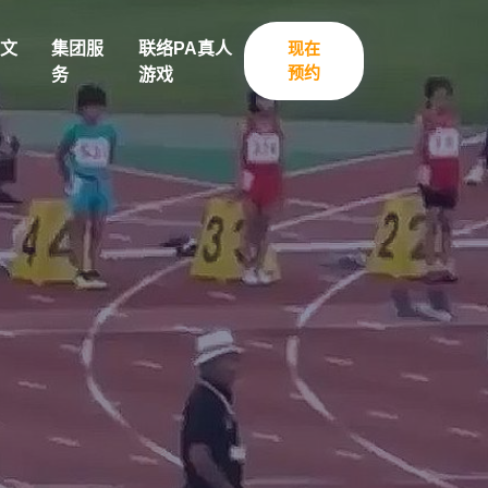
文
集团服
联络PA真人
现在
预约
务
游戏