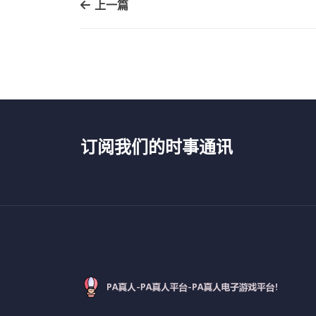
上一篇
订阅我们的时事通讯