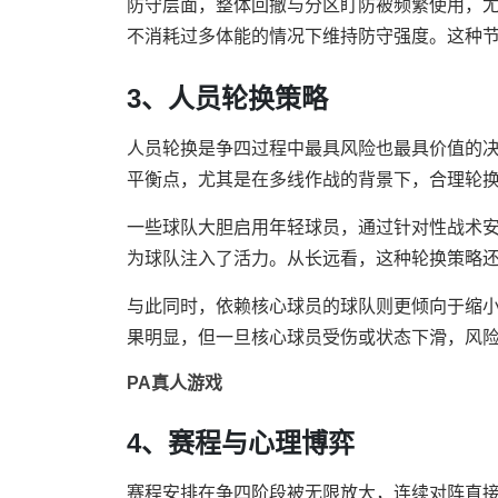
防守层面，整体回撤与分区盯防被频繁使用，
不消耗过多体能的情况下维持防守强度。这种
3、人员轮换策略
人员轮换是争四过程中最具风险也最具价值的
平衡点，尤其是在多线作战的背景下，合理轮
一些球队大胆启用年轻球员，通过针对性战术
为球队注入了活力。从长远看，这种轮换策略
与此同时，依赖核心球员的球队则更倾向于缩
果明显，但一旦核心球员受伤或状态下滑，风
PA真人游戏
4、赛程与心理博弈
赛程安排在争四阶段被无限放大，连续对阵直接