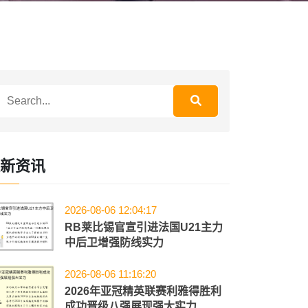
新资讯
2026-08-06 12:04:17
RB莱比锡官宣引进法国U21主力
中后卫增强防线实力
2026-08-06 11:16:20
2026年亚冠精英联赛利雅得胜利
成功晋级八强展现强大实力