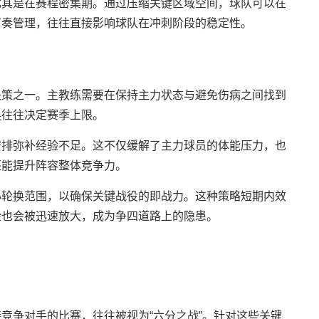
尤其是在赛程密集期。通过压缩关键区域空间，球队可以在
节奏管理，往往直接影响球队在冲刺阶段的稳定性。
决策之一。主教练需要在保持主力状态与避免伤病之间找到
换往往决定赛季上限。
安排弥补经验不足。这不仅缓解了主力球员的体能压力，也
还能提升阵容整体竞争力。
小轮换范围，以确保关键战役的即战力。这种策略短期内效
险也会被迅速放大，成为争四道路上的隐患。
竞争对手的比赛，往往被视为“六分之战”。针对这些关键