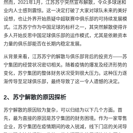
然而，2021年1月，江苏苏宁突然宣布解散，令众多球迷和
业内人士感到震惊。这一决定打破了大家对球队未来的美好
设想，也让外界开始质疑中超联赛中俱乐部的可持续发展模
式。江苏苏宁作为中国足球的标杆之一，其突然解散使得许
多人开始反思中国足球俱乐部的运作模式，尤其是依赖资本
力量的俱乐部能否在长期内稳定发展。
从背景来看，江苏苏宁的解散与俱乐部背后的投资方——苏
宁集团的经营状况密切相关。随着疫情的爆发及经济形势的
变化，苏宁集团的整体财务状况受到很大压力。这种压力逐
渐传导至足球俱乐部，最终导致了这一令人遗憾的决定。
2、苏宁解散的原因探析
苏宁解散的原因较为复杂，可以归结为以下几个方面。首
先，最为直接的原因是苏宁集团的财务困境。作为一家零售
企业，苏宁集团在疫情期间的收入锐减，线下门店的关闭导