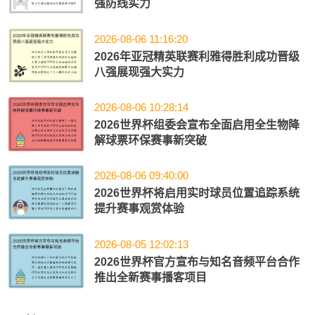
强防线实力
2026-08-06 11:16:20
2026年亚冠精英联赛利雅得胜利成功晋级
八强展现强大实力
2026-08-06 10:28:14
2026世界杯组委会宣布全面启用全生物降
解球票环保赛事新突破
2026-08-06 09:40:00
2026世界杯将启用实时球员位置追踪系统
提升赛事观赏体验
2026-08-05 12:02:13
2026世界杯官方宣布与知名音频平台合作
推出全新赛事播客项目