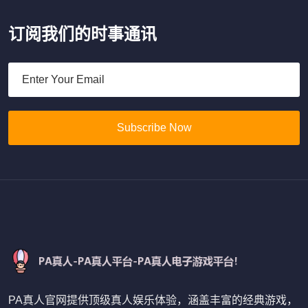
订阅我们的时事通讯
Subscribe Now
PA真人官网提供顶级真人娱乐体验，涵盖丰富的经典游戏，