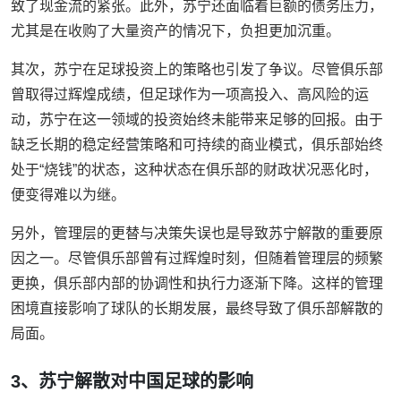
致了现金流的紧张。此外，苏宁还面临着巨额的债务压力，
尤其是在收购了大量资产的情况下，负担更加沉重。
其次，苏宁在足球投资上的策略也引发了争议。尽管俱乐部
曾取得过辉煌成绩，但足球作为一项高投入、高风险的运
动，苏宁在这一领域的投资始终未能带来足够的回报。由于
缺乏长期的稳定经营策略和可持续的商业模式，俱乐部始终
处于“烧钱”的状态，这种状态在俱乐部的财政状况恶化时，
便变得难以为继。
另外，管理层的更替与决策失误也是导致苏宁解散的重要原
因之一。尽管俱乐部曾有过辉煌时刻，但随着管理层的频繁
更换，俱乐部内部的协调性和执行力逐渐下降。这样的管理
困境直接影响了球队的长期发展，最终导致了俱乐部解散的
局面。
3、苏宁解散对中国足球的影响