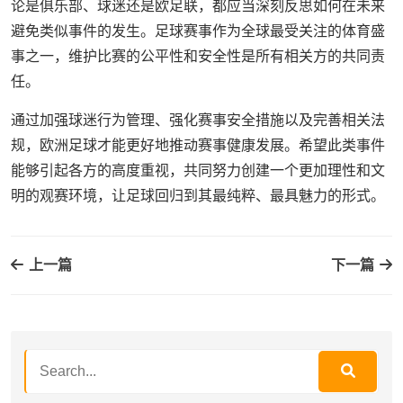
论是俱乐部、球迷还是欧足联，都应当深刻反思如何在未来
避免类似事件的发生。足球赛事作为全球最受关注的体育盛
事之一，维护比赛的公平性和安全性是所有相关方的共同责
任。
通过加强球迷行为管理、强化赛事安全措施以及完善相关法
规，欧洲足球才能更好地推动赛事健康发展。希望此类事件
能够引起各方的高度重视，共同努力创建一个更加理性和文
明的观赛环境，让足球回归到其最纯粹、最具魅力的形式。
上一篇
下一篇