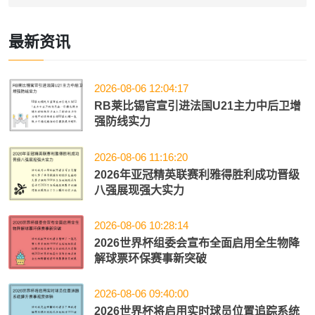
最新资讯
2026-08-06 12:04:17
RB莱比锡官宣引进法国U21主力中后卫增
强防线实力
2026-08-06 11:16:20
2026年亚冠精英联赛利雅得胜利成功晋级
八强展现强大实力
2026-08-06 10:28:14
2026世界杯组委会宣布全面启用全生物降
解球票环保赛事新突破
2026-08-06 09:40:00
2026世界杯将启用实时球员位置追踪系统