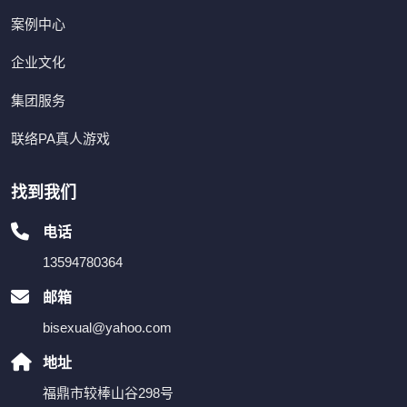
案例中心
企业文化
集团服务
联络PA真人游戏
找到我们
电话
13594780364
邮箱
bisexual@yahoo.com
地址
福鼎市较棒山谷298号