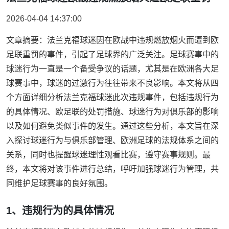
2026-04-04 14:37:00
文章摘要：法兰克福球迷因在欧战中违规燃放烟火而遭到欧
足联重罚的事件，引起了足球界的广泛关注。足球赛事中的
球迷行为一直是一个备受争议的话题，尤其是在欧洲各大足
球赛事中，球迷的过激行为往往带来不良影响。本文将从四
个方面详细分析法兰克福球迷此次违规事件，包括违规行为
的具体情况、欧足联的处罚措施、球迷行为对俱乐部的影响
以及如何避免类似事件的发生。通过这些分析，本文旨在深
入探讨球迷行为与俱乐部管理、欧洲足球的法规体系之间的
关系，同时也提醒球迷理性观看比赛，遵守赛事规则。最
终，本文将对该事件进行总结，呼吁加强球迷行为管理，共
同维护足球赛事的良好氛围。
1、违规行为的具体情况