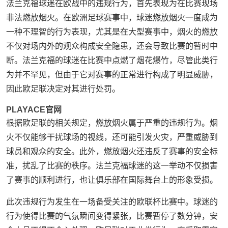
法兰克福球迷在欧战中的违规行为，首先表现为在比赛现场
非法燃放烟火。在欧洲足球赛事中，球迷燃放烟火一度成为
一种不理智的行为表现，尤其是在大型赛事中，烟火的燃放
不仅对场内外的观众构成安全隐患，还会导致比赛的暂时中
断。法兰克福的球迷在比赛中点燃了烟花爆竹，尽管此类行
为并不罕见，但由于它对赛事的正常进行构成了明显威胁，
因此欧足联决定对其进行处罚。
PLAYACE官网
根据欧足联的相关规定，燃放烟火属于严重的违规行为。烟
火不仅能够干扰球场的视线，还可能引发火灾，严重威胁到
球员和观众的安全。此外，燃放烟火还违反了赛事的安全标
准，扰乱了比赛的秩序。法兰克福球迷的这一举动不仅损害
了赛事的顺利进行，也让俱乐部在国际舞台上的形象受损。
此次违规行为发生在一场备受关注的欧联杯比赛中。球迷的
行为使得比赛的气氛瞬间变得紧张，比赛暂停了数分钟，安