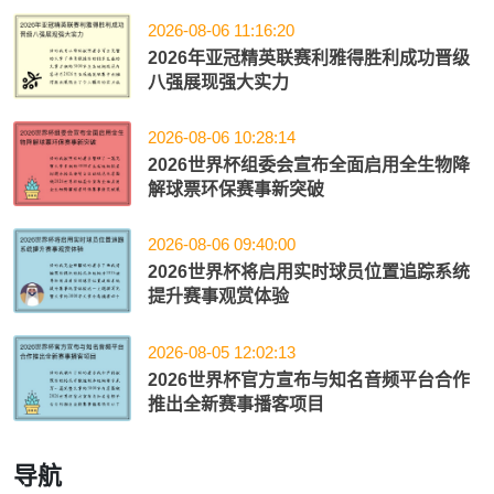
2026-08-06 11:16:20
2026年亚冠精英联赛利雅得胜利成功晋级
八强展现强大实力
2026-08-06 10:28:14
2026世界杯组委会宣布全面启用全生物降
解球票环保赛事新突破
2026-08-06 09:40:00
2026世界杯将启用实时球员位置追踪系统
提升赛事观赏体验
2026-08-05 12:02:13
2026世界杯官方宣布与知名音频平台合作
推出全新赛事播客项目
导航