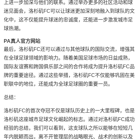
上进一步加深与他们的联系。通过举办更多的社区活动和球
迷见面会，洛杉矶FC可以让球迷更加深刻地融入到球队的文
化中，这不仅能提升球迷的忠诚度，还能进一步激发城市足
球热潮。
PA真人官方网站
最后，洛杉矶FC还可以通过与其他球队的国际交流，增强其
在全球足球领域的影响力。随着美国足球市场的日益成熟，
国际友谊赛和跨国俱乐部之间的合作将成为提升洛杉矶FC品
牌的重要途径。通过这些举措，洛杉矶FC不仅能够巩固在美
职联中的地位，还能成为全球足球圈的重要一员。
总结：
洛杉矶FC的首次夺冠不仅是球队历史上的一大里程碑，也是
洛杉矶这座城市足球文化崛起的标志。通过对洛杉矶FC成功
经验的总结，我们可以看到，这支球队之所以能够在短短几
年内脱颖而出，离不开管理层的战略眼光、战术的创新以及