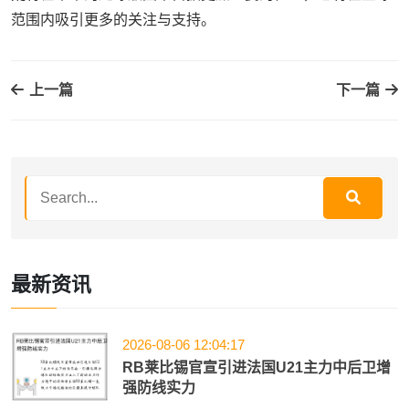
范围内吸引更多的关注与支持。
上一篇
下一篇
最新资讯
2026-08-06 12:04:17
RB莱比锡官宣引进法国U21主力中后卫增
强防线实力