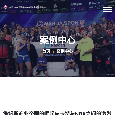
案例中心
首页
案例中心
詹姆斯商业帝国的崛起与卡特与NBA之间的激烈