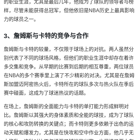
的职业生涯，尤其是最后几年，他成为了球队的领导者与榜
样，尽管未能获得总冠军，但他依旧是NBA历史上最具影响
力的球员之一。
3、詹姆斯与卡特的竞争与合作
詹姆斯与卡特的较量，不仅限于球场上的对抗。两人虽然分
别代表了不同的球场风格，但他们的职业生涯中却存在着许
多交集和竞争。从早期的比赛到后期的相互尊重，两位球员
在NBA的多个赛季里上演了不少精彩的对决。尤其是在詹姆
斯加盟迈阿密热火后，卡特所在的球队多次与热火队在季后
赛中碰面，这成为了球迷热议的话题。
在场上，詹姆斯的全面能力与卡特的单打能力形成鲜明对
比。詹姆斯以其强大的身体素质和全能的球技，成为了球队
的核心和攻防转换的关键点；而卡特则更多依赖于出色的运
动天赋和爆发力，尤其是在快攻和空中作业方面，他几乎无