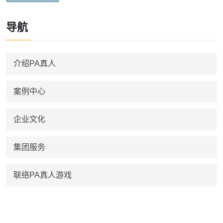
导航
介绍PA真人
案例中心
企业文化
集团服务
联络PA真人游戏