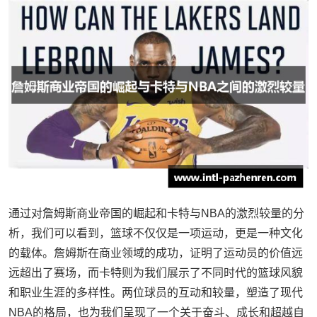
通过对詹姆斯商业帝国的崛起和卡特与NBA的激烈较量的分
析，我们可以看到，篮球不仅仅是一项运动，更是一种文化
的载体。詹姆斯在商业领域的成功，证明了运动员的价值远
远超出了赛场，而卡特则为我们展示了不同时代的篮球风貌
和职业生涯的多样性。两位球员的互动和较量，塑造了现代
NBA的格局，也为我们呈现了一个关于奋斗、成长和超越自