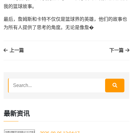
我的篮球故事。
最后，詹姆斯和卡特不仅仅是篮球界的英雄，他们的故事也
为所有人提供了思考的角度。无论是像詹�
上一篇
下一篇
最新资讯