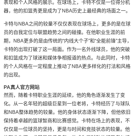
表现和个人风格的展示。在球场上，卡特不仅是一位得分机
器，他的扣篮秀更是成为了NBA历史上最经典的场面之一。
卡特与NBA之间的较量不仅仅表现在球场上，更多的是在球
员的自我定位与联盟趋势之间的碰撞。在他职业生涯的前
期，NBA更多的是由传统的“内线大个子”和“全能前锋”主导，
卡特的出现打破了这一局面。作为一名外线球员，他的突破
和扣篮成为了球迷和媒体争相报道的热点。与此同时，卡特
的个人风格在一定程度上推动了NBA更多样化的打法和风格
的出现。
PA真人官方网站
然而，随着卡特职业生涯的延续，他的角色逐渐发生了变
化。从一名年轻的超级巨星到一位老将，卡特经历了与球队
和NBA整体趋势的较量。他的身体状态逐渐下降，但他依旧
保持着卓越的篮球智商和比赛感觉。卡特在场上的表现，不
仅仅是一位球员的坚持，更是与时间和竞技状态的较量。他