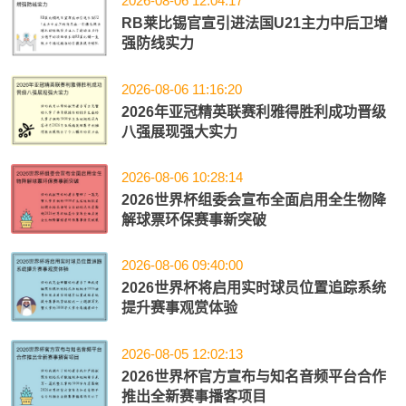
2026-08-06 12:04:17
RB莱比锡官宣引进法国U21主力中后卫增
强防线实力
2026-08-06 11:16:20
2026年亚冠精英联赛利雅得胜利成功晋级
八强展现强大实力
2026-08-06 10:28:14
2026世界杯组委会宣布全面启用全生物降
解球票环保赛事新突破
2026-08-06 09:40:00
2026世界杯将启用实时球员位置追踪系统
提升赛事观赏体验
2026-08-05 12:02:13
2026世界杯官方宣布与知名音频平台合作
推出全新赛事播客项目