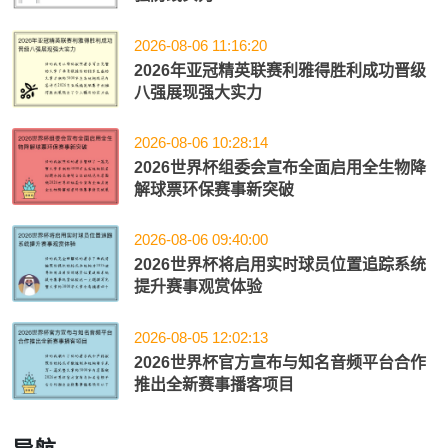
2026-08-06 11:16:20
2026年亚冠精英联赛利雅得胜利成功晋级
八强展现强大实力
2026-08-06 10:28:14
2026世界杯组委会宣布全面启用全生物降
解球票环保赛事新突破
2026-08-06 09:40:00
2026世界杯将启用实时球员位置追踪系统
提升赛事观赏体验
2026-08-05 12:02:13
2026世界杯官方宣布与知名音频平台合作
推出全新赛事播客项目