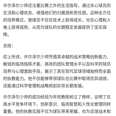
许尔泽尔少帅还注重比赛之外的生活指导，通过关心球员的
生活和心理状态，增强他们的归属感和责任感。这种全方位
的培养模式，使球员不仅在技术上获得成长，也在心理和人
格上获得成熟，从而为球队的长期稳定发展提供了坚实保
障。
总结：
综上所述，许尔泽尔少帅凭借其卓越的战术策略创新能力、
敏锐的临场指挥才能、高效的团队管理水平以及科学的球员
培养与心理激励手段，展示了其在现代足球领域独特而全面
的执教能力。他不仅能够带领球队在比赛中取得优异成绩，
还能通过科学管理和战略规划实现长期发展。
许尔泽尔少帅的成功经验为年轻教练树立了榜样，证明了在
高水平竞争环境下，创新意识、临场智慧和人性化管理同样
重要。他的执教实践不仅为球队带来荣耀，也为足球战术和