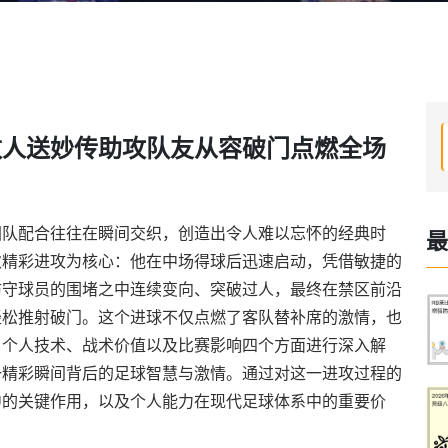
数人送妙传助攻队友从容破门点燃全场
团队配合往往在瞬间交织，创造出令人难以忘怀的经典时
最
次精彩进攻为核心：他在中场得球后迅速启动，凭借敏捷的
防守球员的围堵之中连续变向、突破过人，最终在禁区前沿
轻松推射破门。这个进球不仅点燃了客队替补席的激情，也
、个人技术、战术价值以及比赛影响四个方面进行深入解
一精彩瞬间背后的足球智慧与激情。通过对这一进攻过程的
中的关键作用，以及个人能力在现代足球体系中的重要价