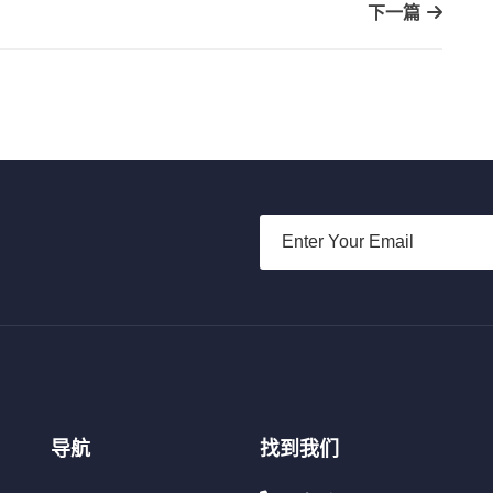
下一篇
导航
找到我们