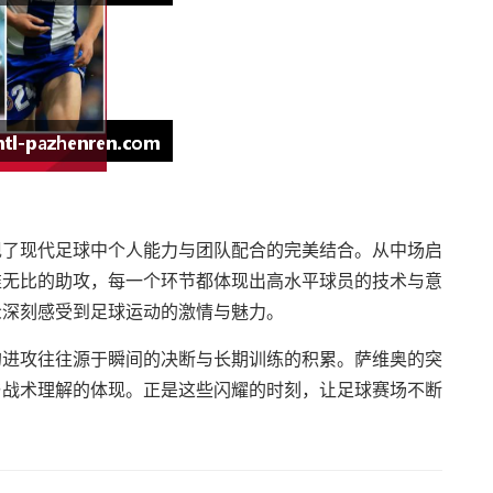
现了现代足球中个人能力与团队配合的完美结合。从中场启
准无比的助攻，每一个环节都体现出高水平球员的技术与意
众深刻感受到足球运动的激情与魅力。
的进攻往往源于瞬间的决断与长期训练的积累。萨维奥的突
与战术理解的体现。正是这些闪耀的时刻，让足球赛场不断
。