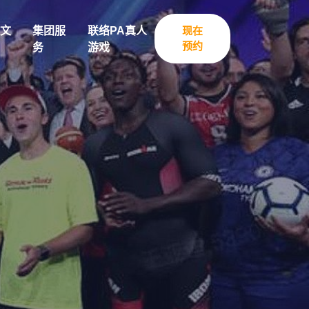
文
集团服
联络PA真人
现在
预约
务
游戏