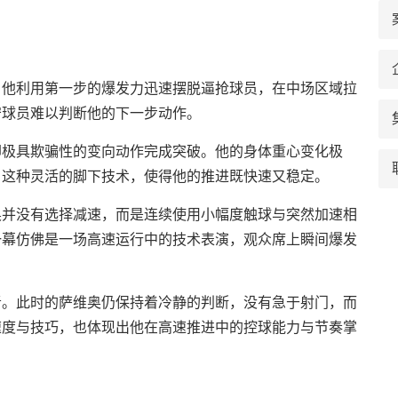
。他利用第一步的爆发力迅速摆脱逼抢球员，在中场区域拉
守球员难以判断他的下一步动作。
却极具欺骗性的变向动作完成突破。他的身体重心变化极
。这种灵活的脚下技术，使得他的推进既快速又稳定。
奥并没有选择减速，而是连续使用小幅度触球与突然加速相
一幕仿佛是一场高速运行中的技术表演，观众席上瞬间爆发
者。此时的萨维奥仍保持着冷静的判断，没有急于射门，而
速度与技巧，也体现出他在高速推进中的控球能力与节奏掌