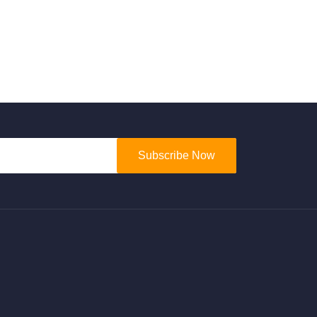
Subscribe Now