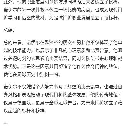
此外，他的职业态度和训练方法同样为后来者树立了榜样。
诺伊尔的每一次扑救不仅是一场比赛的亮点，也成为现代门
将学习和借鉴的教材，为足球门将职业发展设立了新标杆。
总结：
总的来看，诺伊尔在欧洲杯的屡次神勇扑救不仅体现了他卓
越的技术能力，也展示了非凡的心理素质和比赛智慧。他通
过关键时刻的表现影响比赛结果，同时为队伍带来心理和战
术优势。正是这些因素共同塑造了他作为传奇门神的地位，
使他在足球历史中独树一帜。
诺伊尔不仅凭借个人能力书写了辉煌的比赛篇章，也通过自
身风格和表现推动了现代门将的整体发展。他的传奇地位不
仅属于德国队，更属于全球足球舞台，为未来门将树立了难
以超越的标杆和榜样。
---