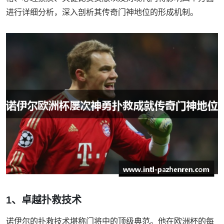
进行详细分析，深入剖析其传奇门神地位的形成机制。
1、卓越扑救技术
诺伊尔的扑救技术堪称门将中的顶级典范。他在欧洲杯的每