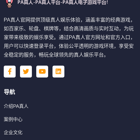
PA真人官网提供顶级真人娱乐体验，涵盖丰富的经典游戏，
如百家乐、轮盘、棋牌等，结合高清画质与实时互动，为玩
家带来极致的娱乐享受。通过PA真人官方网址和官方入口，
用户可以快速登录平台，体验公平透明的游戏环境，享受安
全稳定的服务，畅玩全球领先的真人娱乐平台。
导航
介绍PA真人
案例中心
企业文化