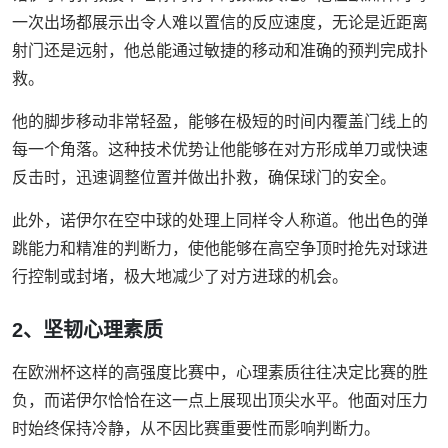
一次出场都展示出令人难以置信的反应速度，无论是近距离
射门还是远射，他总能通过敏捷的移动和准确的预判完成扑
救。
他的脚步移动非常轻盈，能够在极短的时间内覆盖门线上的
每一个角落。这种技术优势让他能够在对方形成单刀或快速
反击时，迅速调整位置并做出扑救，确保球门的安全。
此外，诺伊尔在空中球的处理上同样令人称道。他出色的弹
跳能力和精准的判断力，使他能够在高空争顶时抢先对球进
行控制或封堵，极大地减少了对方进球的机会。
2、坚韧心理素质
在欧洲杯这样的高强度比赛中，心理素质往往决定比赛的胜
负，而诺伊尔恰恰在这一点上展现出顶尖水平。他面对压力
时始终保持冷静，从不因比赛重要性而影响判断力。