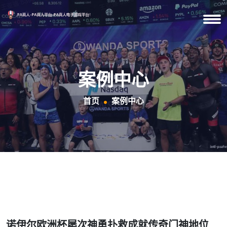
案例中心
首页
案例中心
诺伊尔欧洲杯屡次神勇扑救成就传奇门神地位