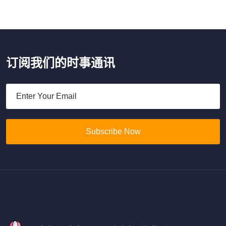
订阅我们的时事通讯
Subscribe Now