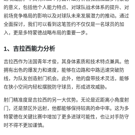
的意义，包括他个人能力特点、对球队战术体系的提升、对
前场竞争格局的影响以及对球队未来发展潜力的推动。通过
全面探讨，我们可以看到这笔签约不仅仅是一名球员的加
入，更是多特蒙德战略布局的重要一步。
1、吉拉西能力分析
吉拉西作为法国青年才俊，其身体素质和技术特点兼具。他
拥有出色的爆发力和速度，能够在边路和中路迅速突破防
线，为队友创造射门机会。此外，他的盘带技术灵活，能够
在狭小空间内轻松摆脱防守球员，形成进攻威胁。
射门精准度是吉拉西的另一大优势。无论是近距离小角度射
门，还是禁区外远射，他都能够保持较高的命中率。这为多
特蒙德在关键比赛中增加了更多进球可能性，也让对手防守
时不得不更加谨慎。