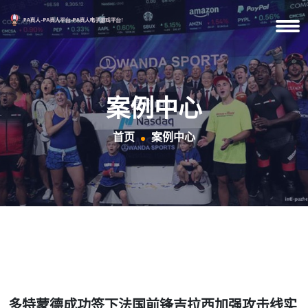
案例中心
首页
案例中心
多特蒙德成功签下法国前锋吉拉西加强攻击线实