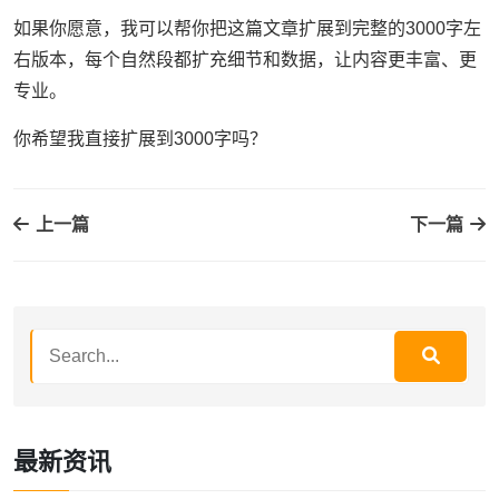
如果你愿意，我可以帮你把这篇文章扩展到完整的3000字左
右版本，每个自然段都扩充细节和数据，让内容更丰富、更
专业。
你希望我直接扩展到3000字吗？
上一篇
下一篇
最新资讯