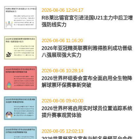
2026-08-06 12:04:17
RB莱比锡官宣引进法国U21主力中后卫增
强防线实力
2026-08-06 11:16:20
2026年亚冠精英联赛利雅得胜利成功晋级
八强展现强大实力
2026-08-06 10:28:14
2026世界杯组委会宣布全面启用全生物降
解球票环保赛事新突破
2026-08-06 09:40:00
2026世界杯将启用实时球员位置追踪系统
提升赛事观赏体验
2026-08-05 12:02:13
2026世界杯官方宣布与知名音频平台合作