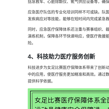
括急救车、心脏除颤仪、氧气供应设备等，确
应急医疗队伍的专业化培训同样不可或缺。队
发疾病应对等技能，能够在短时间内完成紧急
同时，应急医疗保障体系还注重与赛事组织、
演练机制，保障各环节快速响应，使医疗救援
险。
4、科技助力医疗服务创新
科技进步为女足比赛医疗保障体系带来了创新
中的应用，使医疗服务更加精准和高效。通过
提供科学依据。