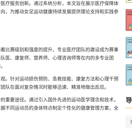
力医疗服务创新。通过系统分析，本文旨在展示医疗保障体
方向，为推动女足运动健康持续发展提供理论支持和实践参
随着比赛级别和强度的提升，专业医疗团队的建设成为赛事
括队医、康复师、营养师、心理咨询师等在内的多专业团
护。
重视。针对运动损伤预防、急救技能、康复方法和心理干预
疗团队在面对复杂情况时能够迅速、精准地做出反应。
导
力的重要途径。通过引入国外先进的运动医学理念和技术，
根据不同运动员的身体特点制定个性化的健康管理方案，全