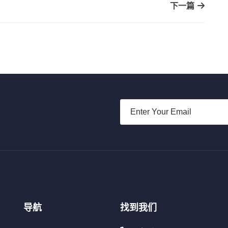
下一篇
导航
找到我们