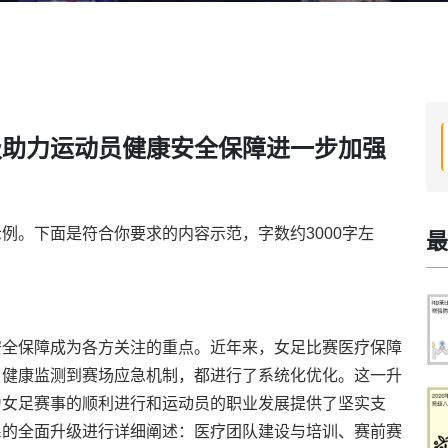
级助力运动员健康安全保障进一步加强
例。下面是符合你要求的内容示范，字数约3000字左
最
安全保障成为各方关注的重点。近年来，女足比赛医疗保障
、健康监测到赛场应急机制，都进行了系统化优化。这一升
为女足赛事的顺利进行和运动员的职业发展提供了坚实支
系的全面升级进行详细阐述：医疗团队建设与培训、赛前赛