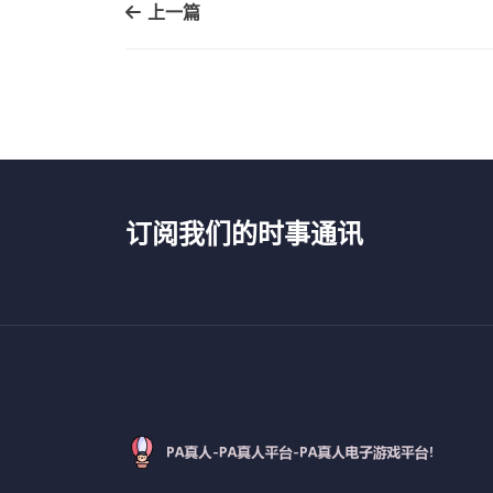
上一篇
订阅我们的时事通讯