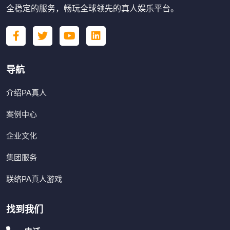
全稳定的服务，畅玩全球领先的真人娱乐平台。
导航
介绍PA真人
案例中心
企业文化
集团服务
联络PA真人游戏
找到我们