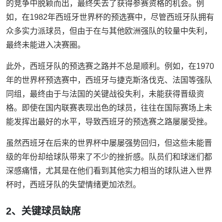
的竞争中脱颖而出，最终失去了获得参赛资格的机会。例
如，在1982年西班牙世界杯的预选赛中，尽管西班牙队拥有
众多实力派球员，但由于在与其他欧洲强队的较量中失利，
最终未能进入决赛圈。
此外，西班牙队的预选赛之路并不总是顺利。例如，在1970
年的世界杯预选赛中，西班牙与捷克斯洛伐克、法国等强队
同组，最终由于与法国的关键战役失利，未能获得晋级资
格。即使在国内联赛表现出色的球员，往往在国际赛场上未
能发挥出最好的水平，导致西班牙的预选赛之路屡屡受挫。
虽然西班牙在后来的世界杯中屡屡强势回归，但这些未能晋
级的年份却给球队带来了不少的挫折感。队员们和球迷们都
深感痛惜，尤其是在他们看到其他实力相当的球队进入世界
杯时，西班牙队的失望情绪更加浓烈。
2、关键球员缺席