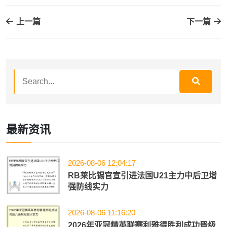
上一篇
下一篇
最新资讯
2026-08-06 12:04:17
RB莱比锡官宣引进法国U21主力中后卫增
强防线实力
2026-08-06 11:16:20
2026年亚冠精英联赛利雅得胜利成功晋级