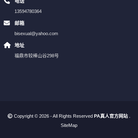
电话
13594780364
邮箱
bisexual@yahoo.com
地址
福鼎市较棒山谷298号
Copyright © 2026 - All Rights Reserved
PA真人官方网站
.
SiteMap