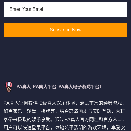
Subscribe Now
PA真人官网提供顶级真人娱乐体验，涵盖丰富的经典游戏，
如百家乐、轮盘、棋牌等，结合高清画质与实时互动，为玩
家带来极致的娱乐享受。通过PA真人官方网址和官方入口，
用户可以快速登录平台，体验公平透明的游戏环境，享受安