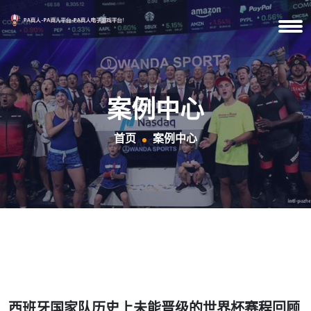
案例中心
首页
案例中心
西班牙国家队历史上未能晋级的世界杯赛程回顾