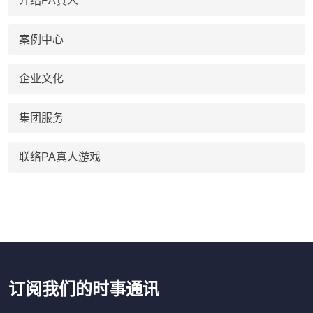
介绍PA真人
案例中心
企业文化
集团服务
联络PA真人游戏
订阅我们的时事通讯