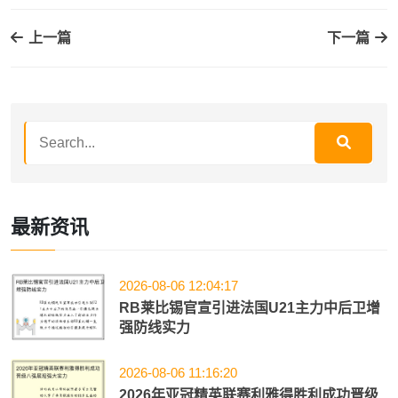
上一篇
下一篇
最新资讯
2026-08-06 12:04:17
RB莱比锡官宣引进法国U21主力中后卫增
强防线实力
2026-08-06 11:16:20
2026年亚冠精英联赛利雅得胜利成功晋级