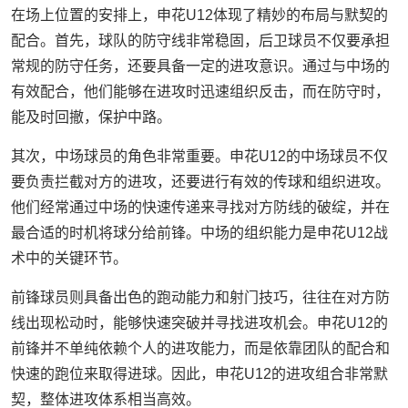
在场上位置的安排上，申花U12体现了精妙的布局与默契的
配合。首先，球队的防守线非常稳固，后卫球员不仅要承担
常规的防守任务，还要具备一定的进攻意识。通过与中场的
有效配合，他们能够在进攻时迅速组织反击，而在防守时，
能及时回撤，保护中路。
其次，中场球员的角色非常重要。申花U12的中场球员不仅
要负责拦截对方的进攻，还要进行有效的传球和组织进攻。
他们经常通过中场的快速传递来寻找对方防线的破绽，并在
最合适的时机将球分给前锋。中场的组织能力是申花U12战
术中的关键环节。
前锋球员则具备出色的跑动能力和射门技巧，往往在对方防
线出现松动时，能够快速突破并寻找进攻机会。申花U12的
前锋并不单纯依赖个人的进攻能力，而是依靠团队的配合和
快速的跑位来取得进球。因此，申花U12的进攻组合非常默
契，整体进攻体系相当高效。