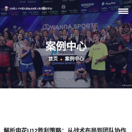
案例中心
首页
案例中心
解析申花U12胜利策略：从战术布局到团队协作