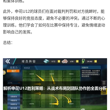
和集体训练。
此外，申花U12的球员们在面对裁判判罚和对方挑衅时，能
够保持良好的竞技态度，避免不必要的冲突。通过不断的心
理训练，他们学会了如何在比赛中保持专注，避免情绪波动
影响自己的发挥。
总结：