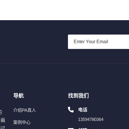
导航
找到我们
电话
介绍PA真人
的
13594780364
清画
案例中心
通过