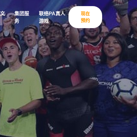
文
集团服
联络PA真人
现在
预约
务
游戏