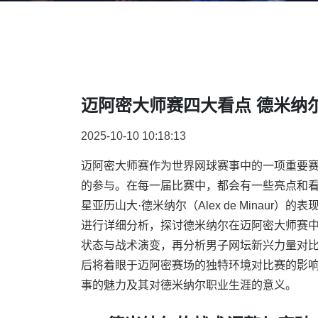
迈阿密大师赛四大看点 德米纳
2025-10-10 10:18:13
迈阿密大师赛作为世界网球赛事中的一项重要
的参与。在每一届比赛中，都会有一些亮点和
星亚历山大·德米纳尔（Alex de Minau
进行详细分析，探讨德米纳尔在迈阿密大师赛
状态与战术演变，再分析男子网坛新兴力量对
后将着眼于迈阿密赛场的独特环境对比赛的影
事的魅力及其对德米纳尔职业生涯的意义。