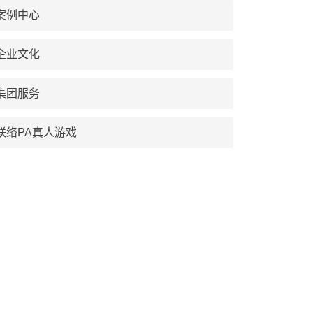
案例中心
企业文化
集团服务
联络PA真人游戏