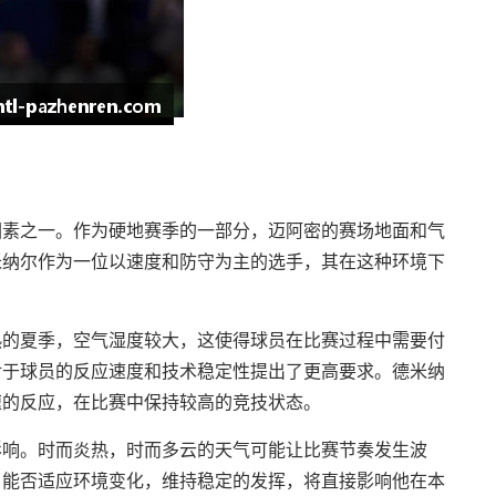
因素之一。作为硬地赛季的一部分，迈阿密的赛场地面和气
米纳尔作为一位以速度和防守为主的选手，其在这种环境下
热的夏季，空气湿度较大，这使得球员在比赛过程中需要付
对于球员的反应速度和技术稳定性提出了更高要求。德米纳
速的反应，在比赛中保持较高的竞技状态。
影响。时而炎热，时而多云的天气可能让比赛节奏发生波
，能否适应环境变化，维持稳定的发挥，将直接影响他在本