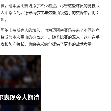
参赛，给本届比赛增添了不少看点。尽管这些球员的竞技状
让人印象深刻。德米纳尔在与这些顶级选手的交锋中，将面
教训。
、阿尔卡拉斯等人的加入，也为迈阿密赛场带来了不同的竞
然将成为本次赛事的亮点之一。随着比赛的深入，这些选手
进攻和防守特长，也给德米纳尔提供了更多的战术考量。