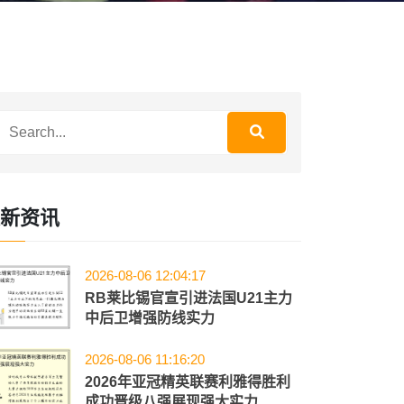
新资讯
2026-08-06 12:04:17
RB莱比锡官宣引进法国U21主力
中后卫增强防线实力
2026-08-06 11:16:20
2026年亚冠精英联赛利雅得胜利
成功晋级八强展现强大实力