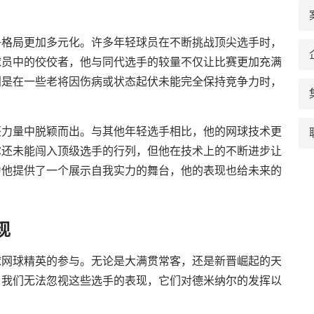
争格局更加多元化。许多年轻球员在不断挑战顶尖选手时，
球员中的佼佼者，他与同代选手的较量不仅让比赛更加充满
别是在一些老将因伤病或状态起伏未能完全保持竞争力时，
兴力量中脱颖而出。与其他年轻选手相比，他的网球技术更
尔还未能闯入顶级选手的行列，但他在技术上的不断进步让
为他提供了一个展示自我实力的舞台，他的表现也给未来的
现
球网球精英的参与。无论是大满贯常客，还是新晋崛起的天
。我们无法忽视这些选手的表现，它们对德米纳尔的发挥以