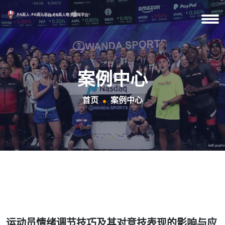
案例中心
首页
案例中心
运动员情绪调节技巧及其对竞技表现的影响与应