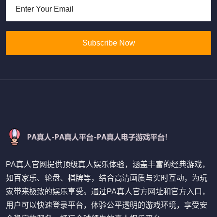
Subscribe Now
PA真人官网提供顶级真人娱乐体验，涵盖丰富的经典游戏，
如百家乐、轮盘、棋牌等，结合高清画质与实时互动，为玩
家带来极致的娱乐享受。通过PA真人官方网址和官方入口，
用户可以快速登录平台，体验公平透明的游戏环境，享受安