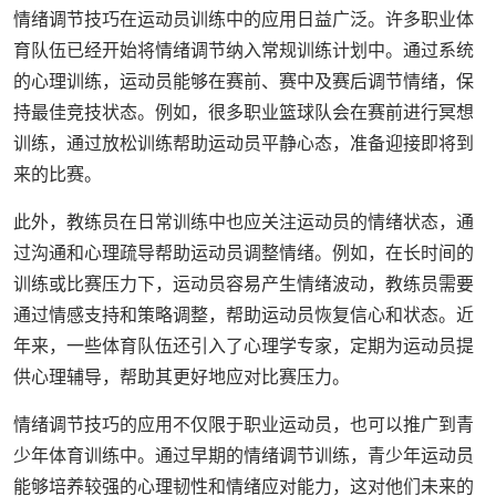
情绪调节技巧在运动员训练中的应用日益广泛。许多职业体
育队伍已经开始将情绪调节纳入常规训练计划中。通过系统
的心理训练，运动员能够在赛前、赛中及赛后调节情绪，保
持最佳竞技状态。例如，很多职业篮球队会在赛前进行冥想
训练，通过放松训练帮助运动员平静心态，准备迎接即将到
来的比赛。
此外，教练员在日常训练中也应关注运动员的情绪状态，通
过沟通和心理疏导帮助运动员调整情绪。例如，在长时间的
训练或比赛压力下，运动员容易产生情绪波动，教练员需要
通过情感支持和策略调整，帮助运动员恢复信心和状态。近
年来，一些体育队伍还引入了心理学专家，定期为运动员提
供心理辅导，帮助其更好地应对比赛压力。
情绪调节技巧的应用不仅限于职业运动员，也可以推广到青
少年体育训练中。通过早期的情绪调节训练，青少年运动员
能够培养较强的心理韧性和情绪应对能力，这对他们未来的