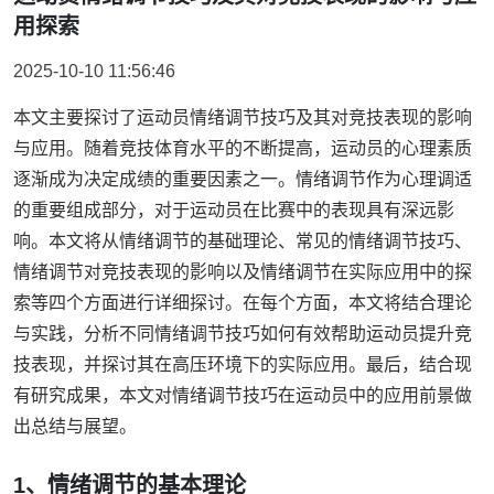
用探索
2025-10-10 11:56:46
本文主要探讨了运动员情绪调节技巧及其对竞技表现的影响
与应用。随着竞技体育水平的不断提高，运动员的心理素质
逐渐成为决定成绩的重要因素之一。情绪调节作为心理调适
的重要组成部分，对于运动员在比赛中的表现具有深远影
响。本文将从情绪调节的基础理论、常见的情绪调节技巧、
情绪调节对竞技表现的影响以及情绪调节在实际应用中的探
索等四个方面进行详细探讨。在每个方面，本文将结合理论
与实践，分析不同情绪调节技巧如何有效帮助运动员提升竞
技表现，并探讨其在高压环境下的实际应用。最后，结合现
有研究成果，本文对情绪调节技巧在运动员中的应用前景做
出总结与展望。
1、情绪调节的基本理论