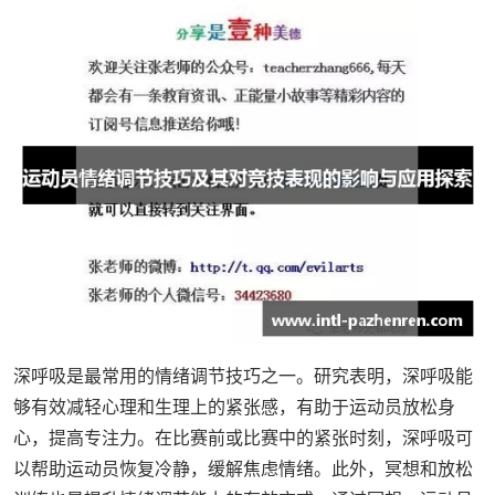
深呼吸是最常用的情绪调节技巧之一。研究表明，深呼吸能
够有效减轻心理和生理上的紧张感，有助于运动员放松身
心，提高专注力。在比赛前或比赛中的紧张时刻，深呼吸可
以帮助运动员恢复冷静，缓解焦虑情绪。此外，冥想和放松