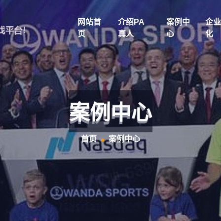
网站首
介绍PA
案例中
企业
页
真人
心
化
案例中心
首页
案例中心