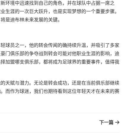
在新环境中迅速找到自己的角色，并在球队中占据一席之
职业生涯的一次巨大跃升，也是实现梦想的一个重要步骤。
，将是迪布林未来发展的关键。
年轻球员之一，他的转会传闻的确持续升温，并吸引了多家
从豪门俱乐部的争夺战到转会可能对他职业生涯的影响，迪
选择加盟哪支俱乐部，都将成为足球界的重要事件，值得我
他的天赋与潜力。无论是转会成功，还是在当前俱乐部继续
响。而作为球迷，我们也期待看到这位年轻天才在未来的赛
下一篇