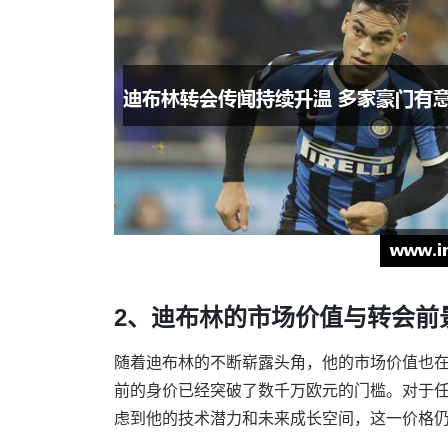
2、迪布林的市场价值与转会前
随着迪布林的不断崭露头角，他的市场价值也
前的身价已经突破了数千万欧元的门槛。对于
虑到他的技术潜力和未来成长空间，这一价格