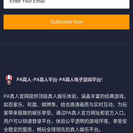
Subscribe Now
PA真人官网提供顶级真人娱乐体验，涵盖丰富的经典游戏，
如百家乐、轮盘、棋牌等，结合高清画质与实时互动，为玩
家带来极致的娱乐享受。通过PA真人官方网址和官方入口，
用户可以快速登录平台，体验公平透明的游戏环境，享受安
全稳定的服务，畅玩全球领先的真人娱乐平台。