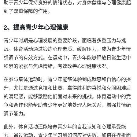
助于青少年保持良好的情绪状态，对身体健康与心理健康起
到了双重保障的作用。
2、提高青少年心理健康
青少年时期是心理发展的重要阶段，面临着多重压力与挑
战。体育活动通过锻炼心理素质、缓解压力，成为青少年情
感调节的有效方式。在运动中，青少年能够释放日常生活中
积累的紧张与焦虑情绪，有效改善心理健康状况。
在参与集体运动时，青少年能够体验到成就感和自信心的提
升，尤其是通过竞技和比赛，赢得胜利的喜悦和克服困难后
的满足感，能够激励他们面对未来的挑战。体育运动中的竞
争和合作也能帮助青少年更好地处理人际关系，增强其情绪
调节能力。
此外，体育活动还能培养青少年的自我认知和心理承受能
力。通过运动，青少年学习到如何应对失败，如何在挫折面