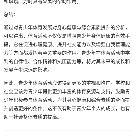
和职场压力时具有显著的帮助作用。
总结：
通过对青少年体育发展对身心健康与综合素质提升的分析，
可以得出，体育活动不仅仅是增强青少年身体健康的有效手
段，它在促进心理健康、提升社交能力以及增强自我管理能
力等方面都发挥着至关重要的作用。青少年在体育活动中学
到的自律性、合作精神和抗压能力等，将对其未来的成长和
发展产生深远的影响。
因此，青少年体育活动应该得到更多的重视和推广。学校和
社会应该为青少年提供更加丰富的体育资源与支持，鼓励青
少年积极参与体育活动，为其身心健康和综合素质的全面提
升创造更好的条件。这不仅有助于青少年个人的成长，也有
助于社会整体素质的提高。