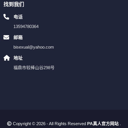
找到我们
电话
13594780364
邮箱
bisexual@yahoo.com
地址
福鼎市较棒山谷298号
Copyright © 2026 - All Rights Reserved
PA真人官方网站
.