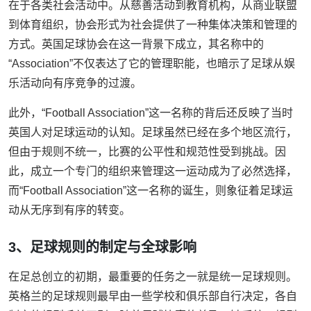
在于各类社会活动中。从慈善活动到教育机构，从商业联盟
到体育组织，协会形式为社会提供了一种集体决策和管理的
方式。英国足球协会在这一背景下成立，其名称中的
“Association”不仅表达了它的管理职能，也暗示了足球从娱
乐活动向有序竞争的过渡。
此外，“Football Association”这一名称的背后还反映了当时
英国人对足球运动的认知。足球虽然已经在多个地区流行，
但由于规则不统一，比赛的公平性和规范性受到挑战。因
此，成立一个专门的组织来管理这一运动成为了必然选择，
而“Football Association”这一名称的诞生，则象征着足球运
动从无序到有序的转变。
3、足球规则的制定与全球影响
在足总创立的初期，最重要的任务之一就是统一足球规则。
英格兰的足球规则最早由一些学校和俱乐部自行决定，各自