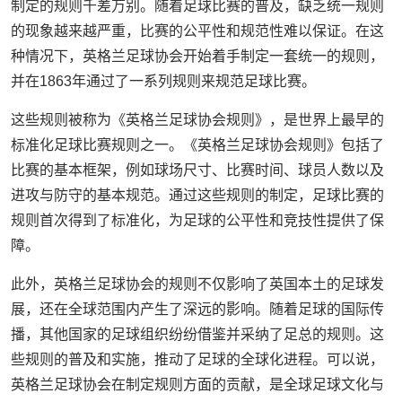
制定的规则千差万别。随着足球比赛的普及，缺乏统一规则
的现象越来越严重，比赛的公平性和规范性难以保证。在这
种情况下，英格兰足球协会开始着手制定一套统一的规则，
并在1863年通过了一系列规则来规范足球比赛。
这些规则被称为《英格兰足球协会规则》，是世界上最早的
标准化足球比赛规则之一。《英格兰足球协会规则》包括了
比赛的基本框架，例如球场尺寸、比赛时间、球员人数以及
进攻与防守的基本规范。通过这些规则的制定，足球比赛的
规则首次得到了标准化，为足球的公平性和竞技性提供了保
障。
此外，英格兰足球协会的规则不仅影响了英国本土的足球发
展，还在全球范围内产生了深远的影响。随着足球的国际传
播，其他国家的足球组织纷纷借鉴并采纳了足总的规则。这
些规则的普及和实施，推动了足球的全球化进程。可以说，
英格兰足球协会在制定规则方面的贡献，是全球足球文化与