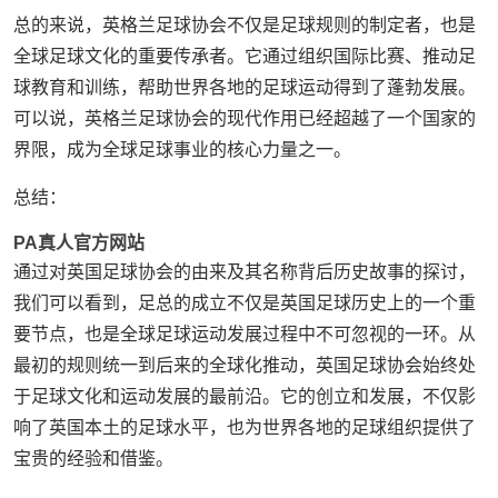
总的来说，英格兰足球协会不仅是足球规则的制定者，也是
全球足球文化的重要传承者。它通过组织国际比赛、推动足
球教育和训练，帮助世界各地的足球运动得到了蓬勃发展。
可以说，英格兰足球协会的现代作用已经超越了一个国家的
界限，成为全球足球事业的核心力量之一。
总结：
PA真人官方网站
通过对英国足球协会的由来及其名称背后历史故事的探讨，
我们可以看到，足总的成立不仅是英国足球历史上的一个重
要节点，也是全球足球运动发展过程中不可忽视的一环。从
最初的规则统一到后来的全球化推动，英国足球协会始终处
于足球文化和运动发展的最前沿。它的创立和发展，不仅影
响了英国本土的足球水平，也为世界各地的足球组织提供了
宝贵的经验和借鉴。