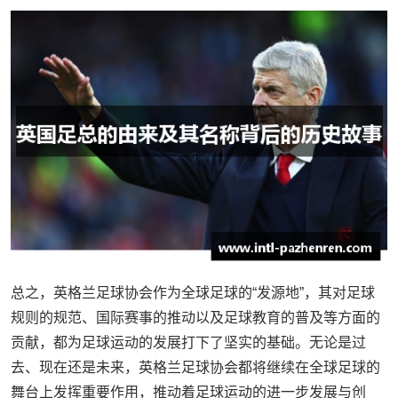
总之，英格兰足球协会作为全球足球的“发源地”，其对足球
规则的规范、国际赛事的推动以及足球教育的普及等方面的
贡献，都为足球运动的发展打下了坚实的基础。无论是过
去、现在还是未来，英格兰足球协会都将继续在全球足球的
舞台上发挥重要作用，推动着足球运动的进一步发展与创