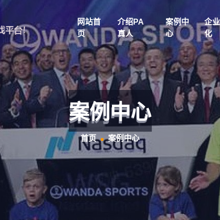
网站首
介绍PA
案例中
企业
页
真人
心
化
案例中心
首页
案例中心