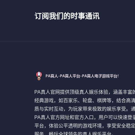
订阅我们的时事通讯
PA真人官网提供顶级真人娱乐体验，涵盖丰富
经典游戏，如百家乐、轮盘、棋牌等，结合高
质与实时互动，为玩家带来极致的娱乐享受。
PA真人官方网址和官方入口，用户可以快速登
平台，体验公平透明的游戏环境，享受安全稳
服务，畅玩全球领先的真人娱乐平台。