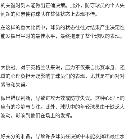
前的关键时刻未能做出正确决策。此外，防守球员的个人失
些问题的积累使得球队在整体状态上表现不佳。
但在这样的重大比赛中，球员的状态往往对结果产生决定性
未能发挥出平时的最佳水平，最终拖累了整个球队的表现。
巨大挑战。对于英格兰队来说，压力不仅来自比赛本身，还
沉重的心理负担无疑影响了球员们的表现，尤其是在面对对
的紧张和失误。
常做出错误判断，导致进攻无效或防守失误。这种心理上的
持应有的冷静与专注。此外，球队中的年轻球员由于缺乏大
绪波动，影响到他们在场上的发挥。
做好充分的准备，导致许多球员在决赛中未能发挥出最佳水