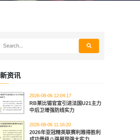
新资讯
2026-08-06 12:04:17
RB莱比锡官宣引进法国U21主力
中后卫增强防线实力
2026-08-06 11:16:20
2026年亚冠精英联赛利雅得胜利
成功晋级八强展现强大实力