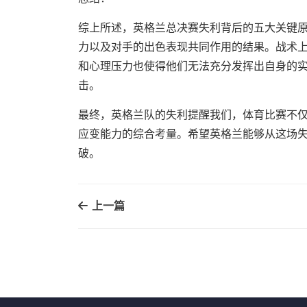
综上所述，英格兰总决赛失利背后的五大关键
力以及对手的出色表现共同作用的结果。战术
和心理压力也使得他们无法充分发挥出自身的
击。
最终，英格兰队的失利提醒我们，体育比赛不
应变能力的综合考量。希望英格兰能够从这场
破。
上一篇