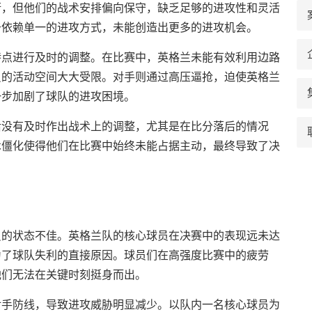
衡，但他们的战术安排偏向保守，缺乏足够的进攻性和灵活
于依赖单一的进攻方式，未能创造出更多的进攻机会。
特点进行及时的调整。在比赛中，英格兰未能有效利用边路
员的活动空间大大受限。对手则通过高压逼抢，迫使英格兰
一步加剧了球队的进攻困境。
后没有及时作出战术上的调整，尤其是在比分落后的情况
术僵化使得他们在比赛中始终未能占据主动，最终导致了决
员的状态不佳。英格兰队的核心球员在决赛中的表现远未达
为了球队失利的直接原因。球员们在高强度比赛中的疲劳
他们无法在关键时刻挺身而出。
对手防线，导致进攻威胁明显减少。以队内一名核心球员为