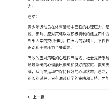
力。
总结：
青少年运动员在体育活动中面临的心理压力，
源、影响、应对策略以及积极机制的建立四个
外部因素的交织作用；在压力的影响上，不仅
识别和干预压力至关重要。
有效的应对策略如心理调节技巧、社会支持系
通过系统的心理素质训练和良好的家庭、教练
战，从而在运动中保持良好的心理状态。总之
的长期过程，只有通过科学的策略和支持，才
上一篇