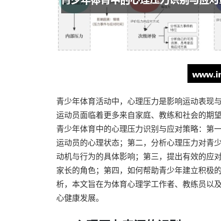
青少年体育活动中，心理压力是影响运动表现
运动员面临着更多来自家庭、教练和社会的期
青少年体育中的心理压力识别与应对策略：第
运动员的心理状态；第二，分析心理压力对青
动机与行为的具体影响；第三，提出有效的应
家长的角色；第四，如何帮助青少年建立积极
析，本文旨在为体育心理学工作者、教练员以
心健康发展。