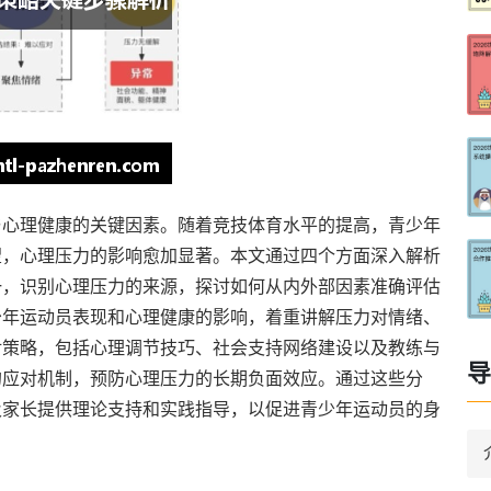
与心理健康的关键因素。随着竞技体育水平的提高，青少年
望，心理压力的影响愈加显著。本文通过四个方面深入解析
一，识别心理压力的来源，探讨如何从内外部因素准确评估
少年运动员表现和心理健康的影响，着重讲解压力对情绪、
对策略，包括心理调节技巧、社会支持网络建设以及教练与
导
的应对机制，预防心理压力的长期负面效应。通过这些分
及家长提供理论支持和实践指导，以促进青少年运动员的身