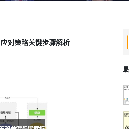
与应对策略关键步骤解析
最