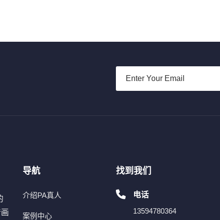
导航
找到我们
电话
介绍PA真人
的
13594780364
清画
案例中心