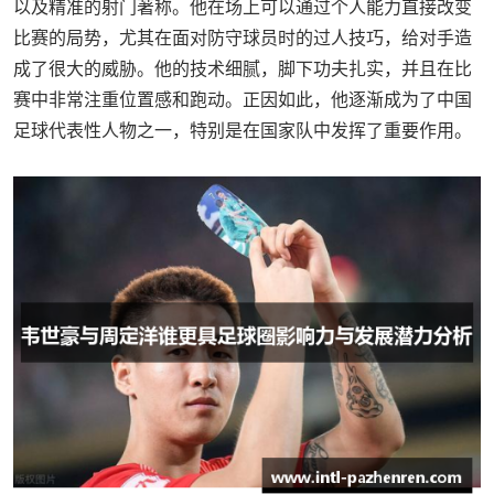
以及精准的射门著称。他在场上可以通过个人能力直接改变
比赛的局势，尤其在面对防守球员时的过人技巧，给对手造
成了很大的威胁。他的技术细腻，脚下功夫扎实，并且在比
赛中非常注重位置感和跑动。正因如此，他逐渐成为了中国
足球代表性人物之一，特别是在国家队中发挥了重要作用。