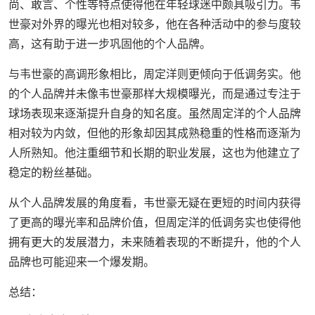
尚、敢言、个性等特点使得他在年轻球迷中颇具吸引力。韦
世豪对外界的曝光也相对较多，他在各种活动中的参与度较
高，这有助于进一步巩固他的个人品牌。
与韦世豪的高调形象相比，周定洋则更倾向于低调务实。他
的个人品牌并未像韦世豪那样大规模曝光，而是通过专注于
球场表现来逐渐提升自身的知名度。虽然周定洋的个人品牌
相对较为内敛，但他的形象却因其成熟稳重的性格而逐渐为
人所熟知。他注重细节和长期的职业发展，这也为他建立了
稳定的粉丝基础。
从个人品牌发展的角度看，韦世豪无疑在更短的时间内获得
了更高的曝光率和品牌价值，但周定洋的低调务实也使得他
拥有更大的发展潜力，未来随着表现的不断提升，他的个人
品牌也可能迎来一个爆发期。
总结：