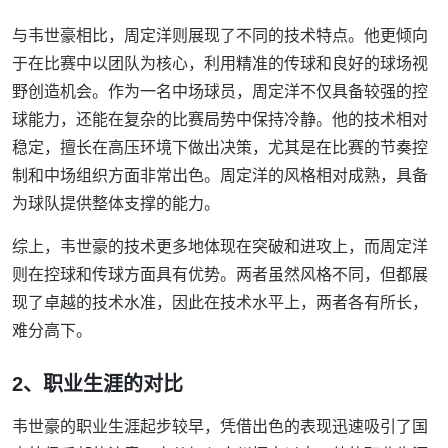
与韦世豪相比，周定洋则展现了不同的技术特点。他更倾向
于在比赛中以团队为核心，利用精准的传球和良好的球场视
野创造机会。作为一名中场球员，周定洋不仅具备较强的控
球能力，还能在复杂的比赛局势中保持冷静。他的技术相对
稳定，擅长在高压环境下做出决策，尤其是在比赛的节奏控
制和中场组织方面非常出色。周定洋的风格相对成熟，具备
为球队提供整体支撑的能力。
综上，韦世豪的技术更多地体现在突破和进攻上，而周定洋
则在控球和传球方面具有优势。两者虽然风格不同，但都展
现了卓越的技术水准，因此在技术水平上，两者各有所长，
难分高下。
2、职业生涯的对比
韦世豪的职业生涯起步较早，凭借出色的表现迅速吸引了国