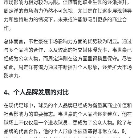
市场影响力相对较为局限。但随着他职业生涯的逐渐提升，
周定洋的市场潜力仍然不可忽视，尤其是在其逐步展现领导
力和独特魅力的情况下，未来或许能够吸引更多的商业合
作。
总体而言，韦世豪在市场影响力方面的优势较为明显。通过
与多个品牌的合作，以及较高的社交媒体曝光率，韦世豪已
经成为公众人物，而周定洋则在这方面显得稍显保守。尽管
如此，周定洋有潜力通过不断提升个人形象，逐步扩大市场
影响力。
4、个人品牌发展的对比
在现代足球中，球员的个人品牌已经成为衡量其商业价值和
社会影响力的重要标志。韦世豪的个人品牌逐步建立，他在
球场上不仅仅是一个进攻球员，更成为了公众人物。除了与
品牌的代言合作，他的个人形象也被塑造得非常立体，时