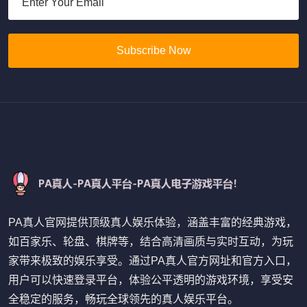
Subscribe Now
PA真人官网提供顶级真人娱乐体验，涵盖丰富的经典游戏，
如百家乐、轮盘、棋牌等，结合高清画质与实时互动，为玩
家带来极致的娱乐享受。通过PA真人官方网址和官方入口，
用户可以快速登录平台，体验公平透明的游戏环境，享受安
全稳定的服务，畅玩全球领先的真人娱乐平台。