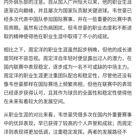
内外俱乐部的注意。自从加入广州恒大以来，他的职业生涯
逐渐迈向巅峰，并且屡次为国家队贡献关键进球。韦世豪已
经多次代表中国队参加国际赛事，并在一些重要的比赛中表
现亮眼。虽然有过伤病困扰，但韦世豪的职业态度和不断进
取的精神使得他在职业生涯中取得了不小的成就。
相比之下，周定洋的职业生涯虽然起步稍晚，但他的成长速
度同样不容忽视。周定洋自年轻时便显露出过人的潜力，在
国内联赛中表现稳定，逐步成为一名不可或缺的中场主力。
周定洋的职业生涯更注重团队配合和稳定性，尽管他还没有
像韦世豪那样在国际赛场上频繁亮相，但他在联赛中的表现
已经逐步获得认可，且其作为球员的全面性和稳定性使得他
在未来有着较大的发展空间。
从职业生涯的对比来看，韦世豪凭借多次在国内外重要赛事
中的优异表现，早已获得了较高的个人声誉和成就；而周定
洋则表现得更加低调，注重稳定发挥。两者的发展路径不